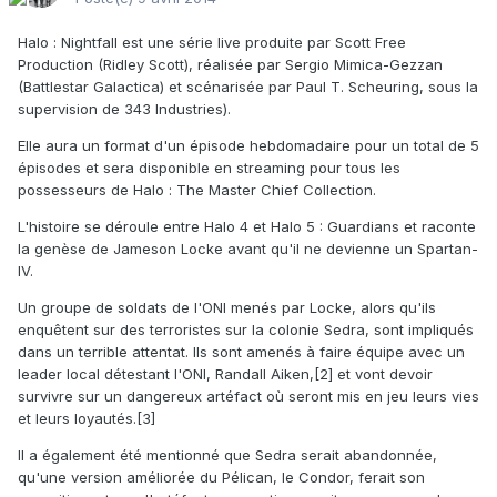
Halo : Nightfall est une série live produite par Scott Free
Production (Ridley Scott), réalisée par Sergio Mimica-Gezzan
(Battlestar Galactica) et scénarisée par Paul T. Scheuring, sous la
supervision de 343 Industries).
Elle aura un format d'un épisode hebdomadaire pour un total de 5
épisodes et sera disponible en streaming pour tous les
possesseurs de Halo : The Master Chief Collection.
L'histoire se déroule entre Halo 4 et Halo 5 : Guardians et raconte
la genèse de Jameson Locke avant qu'il ne devienne un Spartan-
IV.
Un groupe de soldats de l'ONI menés par Locke, alors qu'ils
enquêtent sur des terroristes sur la colonie Sedra, sont impliqués
dans un terrible attentat. Ils sont amenés à faire équipe avec un
leader local détestant l'ONI, Randall Aiken,[2] et vont devoir
survivre sur un dangereux artéfact où seront mis en jeu leurs vies
et leurs loyautés.[3]
Il a également été mentionné que Sedra serait abandonnée,
qu'une version améliorée du Pélican, le Condor, ferait son