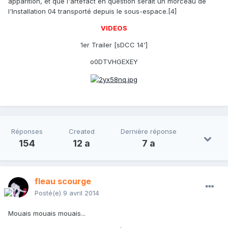
apparition, et que l'artéfact en question serait un morceau de
l'Installation 04 transporté depuis le sous-espace.[4]
VIDEOS
1er Trailer [sDCC 14']
o0DTVHGEXEY
Réponses
Created
Dernière réponse
154
12 a
7 a
fleau scourge
Posté(e)
9 avril 2014
Mouais mouais mouais...