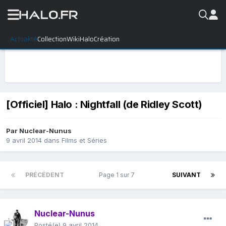
Actualité
Collection
WikiHalo
Création
[Officiel] Halo : Nightfall (de Ridley Scott)
Par
Nuclear-Nunus
9 avril 2014
dans
Films et Séries
PRÉCÉDENT
Page 1 sur 7
SUIVANT
Nuclear-Nunus
Posté(e)
9 avril 2014