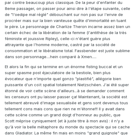
par contre beaucoup plus classique. De la peur d'enfanter du
8eme passager, on passer pour ainsi dire à l'étape suivante, celle
de "l'oedipe mal réglé" débouchant sur non pas sur l'envie de
procréer mais sur la bien vaniteuse quête d'immortalité en tuant
le père. Le personnage de Charlize Theron incarne assez bien un
certain échec de la libération de la femme (l'antithèse de la très
féministe et jouissive Ripley), celle-ci n'étant guère plus
attrayante que l'homme moderne, castré par la société de
consommation et le libéralisme total. Fassbender est juste sublime
dans son personnage....hein comparé à Xmen.....
Et alors la fin qui se termine en un énorme fisting buccal et un
super spasme post éjaculatoire de la bestiole, bien plus
évocateur que n'importe quel gonzo "plastifié", allégorie bien
puissante d'un coït spatial totalement Nietzschéen. J'ai été super
étonné de voir cette scène d'ailleurs...à se demander comment
les censeurs ont pu laisser passer ça! Maintenant, la société est
tellement abreuvé d'image sexualisée et gens sont devenus tous
tellement cons mais cons que rien ne m'étonne!!! Il y avait dans
cette scène comme un grand doigt d'honneur au public, que
Scott méprise cyniquement (et à juste titre à mon avis) : il n'y a
qu'à voir la belle métaphore du monde du spectacle qui se cache
dans Gladiator. La même fin mais en moins "grand guignole" que