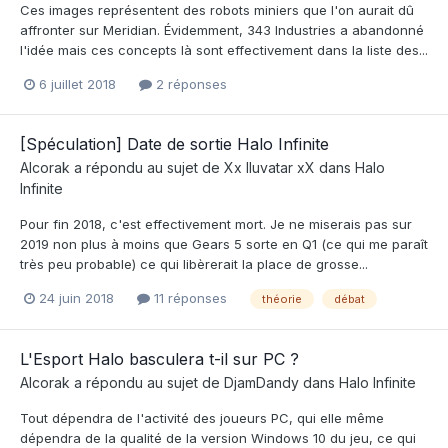
Ces images représentent des robots miniers que l'on aurait dû
affronter sur Meridian. Évidemment, 343 Industries a abandonné
l'idée mais ces concepts là sont effectivement dans la liste des...
6 juillet 2018
2 réponses
[Spéculation] Date de sortie Halo Infinite
Alcorak
a répondu au sujet de
Xx Iluvatar xX
dans
Halo
Infinite
Pour fin 2018, c'est effectivement mort. Je ne miserais pas sur
2019 non plus à moins que Gears 5 sorte en Q1 (ce qui me paraît
très peu probable) ce qui libèrerait la place de grosse...
24 juin 2018
11 réponses
théorie
débat
L'Esport Halo basculera t-il sur PC ?
Alcorak
a répondu au sujet de
DjamDandy
dans
Halo Infinite
Tout dépendra de l'activité des joueurs PC, qui elle même
dépendra de la qualité de la version Windows 10 du jeu, ce qui