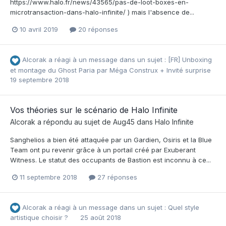
https://www.halo.fr/news/43565/pas-de-loot-boxes-en-
microtransaction-dans-halo-infinite/ ) mais l'absence de...
10 avril 2019
20 réponses
Alcorak
a réagi à un message dans un sujet :
[FR] Unboxing
et montage du Ghost Paria par Méga Construx + Invité surprise
19 septembre 2018
Vos théories sur le scénario de Halo Infinite
Alcorak
a répondu au sujet de
Aug45
dans
Halo Infinite
Sanghelios a bien été attaquée par un Gardien, Osiris et la Blue
Team ont pu revenir grâce à un portail créé par Exuberant
Witness. Le statut des occupants de Bastion est inconnu à ce...
11 septembre 2018
27 réponses
Alcorak
a réagi à un message dans un sujet :
Quel style
artistique choisir ?
25 août 2018