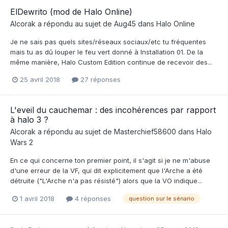
ElDewrito (mod de Halo Online)
Alcorak
a répondu au sujet de
Aug45
dans
Halo Online
Je ne sais pas quels sites/réseaux sociaux/etc tu fréquentes
mais tu as dû louper le feu vert donné à Installation 01. De la
même manière, Halo Custom Edition continue de recevoir des...
25 avril 2018
27 réponses
L'eveil du cauchemar : des incohérences par rapport
à halo 3 ?
Alcorak
a répondu au sujet de
Masterchief58600
dans
Halo
Wars 2
En ce qui concerne ton premier point, il s'agit si je ne m'abuse
d'une erreur de la VF, qui dit explicitement que l'Arche a été
détruite ("L'Arche n'a pas résisté") alors que la VO indique...
1 avril 2018
4 réponses
question sur le sénario