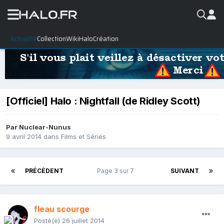
Actualité
Collection
WikiHalo
Création
[Officiel] Halo : Nightfall (de Ridley Scott)
Par
Nuclear-Nunus
9 avril 2014
dans
Films et Séries
PRÉCÉDENT
Page 3 sur 7
SUIVANT
fleau scourge
Posté(e)
26 juillet 2014