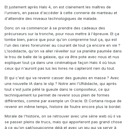
Et justement après Halo 4, on est clairement les maîtres de
l'univers, en passe d'accéder à cette connerie de manteau et
d'atteindre des niveaux technologiques de malade.
Donc on va commencer à se prendre des cadeaux des
précurseurs sur la tronche, pour nous mettre à l'épreuve. Et ça
tombe bien, parce que pour qu'on comprenne tout ça, qui est
l'un des rares forerunner au courant de tout ça encore en vie ?
L'isodidacte, qu'on va aller réveiller sur sa planète paumée dans
le trou de balle de la galaxie, qui va être pote avec nous et nus
expliquer tout ça dans une cinématique façon Halo 4 où tous
ceux qui n'auront pas lus les livres ne capteront rien du tout.
Et qui c'est qui va revenir casser des gueules en masse ? Avec
une nouvelle IA dans le slip ? Notre ami l'URdidacte, qui après
tout s'est juste pété la gueule dans le compositeur, ce qui
techniquement lui permet de revenir sous plein de formes
différentes, comme par exemple un Oracle. Et Cortana risque de
revenir en même temps, histoire de foutre encore plus le bordel.
Morale de l'histoire, on se retrouver avec une série web où il va
se passer pleins de trucs, mais qui apporteront pas grand chose
à ce qu'on sait/soupçonne déjà et avec un jeu qui va servir à