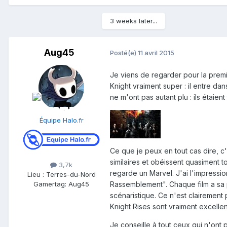
3 weeks later...
Aug45
Posté(e)
11 avril 2015
Je viens de regarder pour la premi
Knight vraiment super : il entre dan
ne m'ont pas autant plu : ils étaie
Équipe Halo.fr
Ce que je peux en tout cas dire, c'
similaires et obéissent quasiment 
3,7k
regarde un Marvel. J'ai l'impressio
Lieu
:
Terres-du-Nord
Gamertag: Aug45
Rassemblement". Chaque film a sa p
scénaristique. Ce n'est clairement
Knight Rises sont vraiment excellen
Je conseille à tout ceux qui n'ont