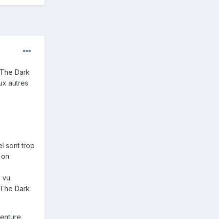
n The Dark
eux autres
l sont trop
 on
e vu
n The Dark
venture