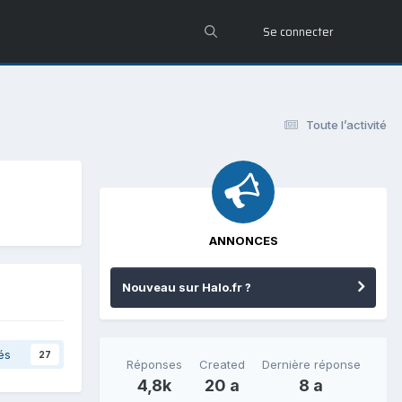
Se connecter
Toute l’activité
ANNONCES
Nouveau sur Halo.fr ?
és
27
Réponses
Created
Dernière réponse
4,8k
20 a
8 a