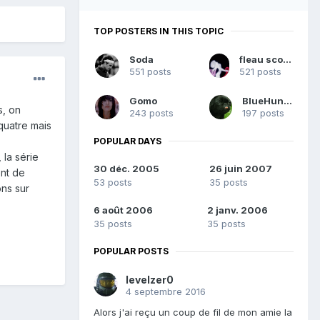
TOP POSTERS IN THIS TOPIC
Soda
fleau scourge
551 posts
521 posts
Gomo
BlueHunter
s, on
243 posts
197 posts
 quatre mais
POPULAR DAYS
 la série
30 déc. 2005
26 juin 2007
ent de
53 posts
35 posts
ons sur
6 août 2006
2 janv. 2006
35 posts
35 posts
POPULAR POSTS
levelzer0
4 septembre 2016
Alors j'ai reçu un coup de fil de mon amie la