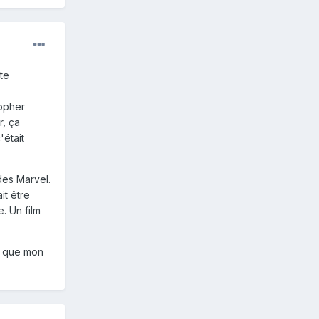
tte
topher
r, ça
'était
des Marvel.
it être
. Un film
st que mon