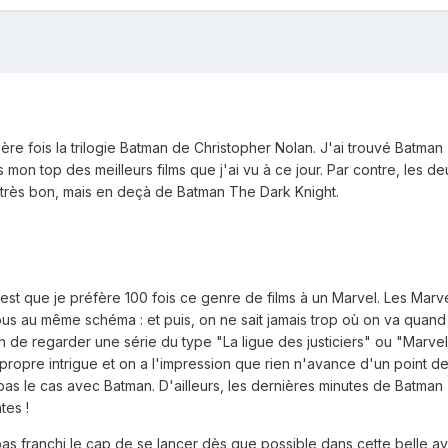
ère fois la trilogie Batman de Christopher Nolan. J'ai trouvé Batma
s mon top des meilleurs films que j'ai vu à ce jour. Par contre, les d
nt très bon, mais en deçà de Batman The Dark Knight.
est que je préfère 100 fois ce genre de films à un Marvel. Les Marve
tous au même schéma : et puis, on ne sait jamais trop où on va quand
n de regarder une série du type "La ligue des justiciers" ou "Marvel
ropre intrigue et on a l'impression que rien n'avance d'un point d
 pas le cas avec Batman. D'ailleurs, les dernières minutes de Batma
tes !
 pas franchi le cap de se lancer dès que possible dans cette belle a