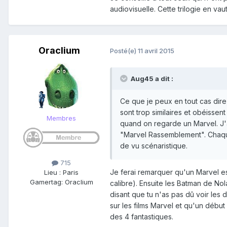
audiovisuelle. Cette trilogie en vau
Oraclium
Posté(e)
11 avril 2015
Aug45 a dit :
Ce que je peux en tout cas dire
sont trop similaires et obéissen
Membres
quand on regarde un Marvel. J'a
"Marvel Rassemblement". Chaque 
de vu scénaristique.
715
Je ferai remarquer qu'un Marvel es
Lieu
:
Paris
Gamertag: Oraclium
calibre). Ensuite les Batman de Nol
disant que tu n'as pas dû voir les
sur les films Marvel et qu'un déb
des 4 fantastiques.