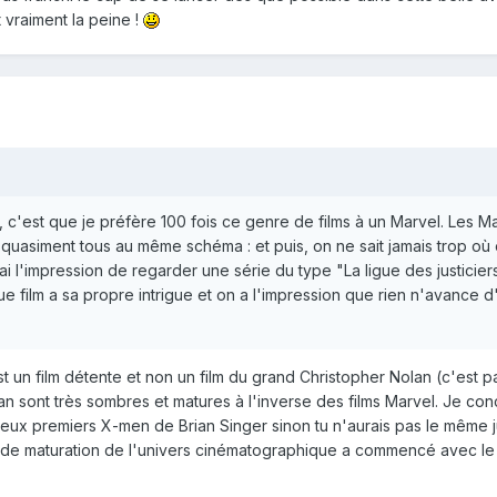
t vraiment la peine !
, c'est que je préfère 100 fois ce genre de films à un Marvel. Les M
t quasiment tous au même schéma : et puis, on ne sait jamais trop où
i l'impression de regarder une série du type "La ligue des justicier
film a sa propre intrigue et on a l'impression que rien n'avance d
t un film détente et non un film du grand Christopher Nolan (c'est 
an sont très sombres et matures à l'inverse des films Marvel. Je con
 deux premiers X-men de Brian Singer sinon tu n'aurais pas le même
ut de maturation de l'univers cinématographique a commencé avec l