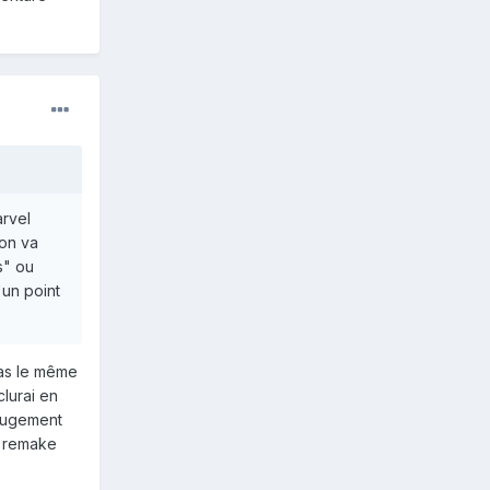
arvel
 on va
s" ou
'un point
pas le même
clurai en
 jugement
e remake