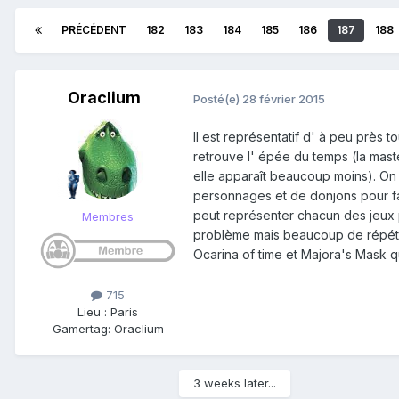
PRÉCÉDENT
182
183
184
185
186
187
188
Oraclium
Posté(e)
28 février 2015
Il est représentatif d' à peu près 
retrouve l' épée du temps (la maste
elle apparaît beaucoup moins). On 
personnages et de donjons pour fair
peut représenter chacun des jeux pa
Membres
problème mais beaucoup de répétiti
Ocarina of time et Majora's Mask qu
715
Lieu
:
Paris
Gamertag: Oraclium
3 weeks later...