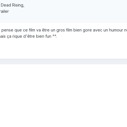
m Dead Rising,
ailer
je pense que ce film va être un gros film bien gore avec un humour no
is ça rique d'être bien fun ^^.