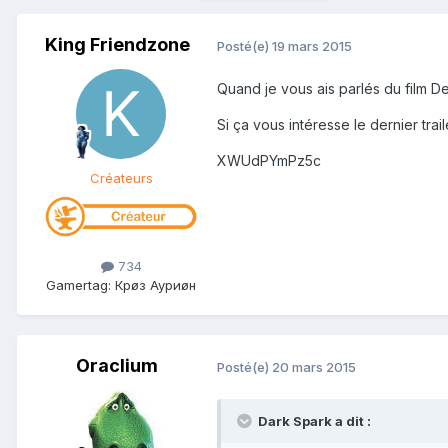
King Friendzone
Posté(e)
19 mars 2015
Quand je vous ais parlés du film De
Si ça vous intéresse le dernier trail
XWUdPYmPz5c
Créateurs
734
Gamertag: Крøз Ауриøн
Oraclium
Posté(e)
20 mars 2015
Dark Spark a dit :