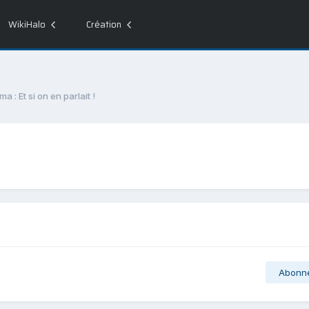
WikiHalo
Création
a : Et si on en parlait !
Abonn