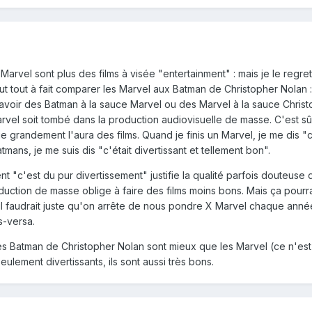
 Marvel sont plus des films à visée "entertainment" : mais je le regre
 tout à fait comparer les Marvel aux Batman de Christopher Nolan :
avoir des Batman à la sauce Marvel ou des Marvel à la sauce Chris
arvel soit tombé dans la production audiovisuelle de masse. C'est sû
 grandement l'aura des films. Quand je finis un Marvel, je me dis "c
Batmans, je me suis dis "c'était divertissant et tellement bon".
nt "c'est du pur divertissement" justifie la qualité parfois douteuse 
roduction de masse oblige à faire des films moins bons. Mais ça pourra
a il faudrait juste qu'on arrête de nous pondre X Marvel chaque année
s-versa.
: les Batman de Christopher Nolan sont mieux que les Marvel (ce n'e
seulement divertissants, ils sont aussi très bons.