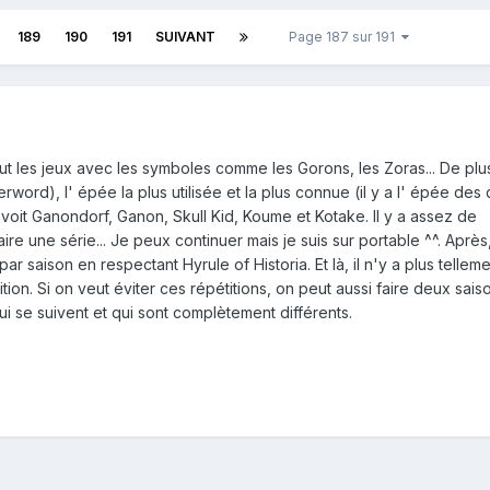
189
190
191
SUIVANT
Page 187 sur 191
tout les jeux avec les symboles comme les Gorons, les Zoras... De plu
rword), l' épée la plus utilisée et la plus connue (il y a l' épée des
voit Ganondorf, Ganon, Skull Kid, Koume et Kotake. Il y a assez de
e une série... Je peux continuer mais je suis sur portable ^^. Après,
r saison en respectant Hyrule of Historia. Et là, il n'y a plus tellem
on. Si on veut éviter ces répétitions, on peut aussi faire deux sais
i se suivent et qui sont complètement différents.