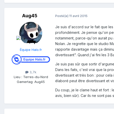
Aug45
Posté(e)
11 avril 2015
Je suis d'accord sur le fait que les
profondément. Je pense qu'on peut
notamment, parce-qu'on aurait pu 
Nolan. Je regrette que le studio M
rapporte davantage mais ça diminue
Équipe Halo.fr
divertissant". Quand j'ai fini les 3 
Je suis pas sûr que sortir d'argume
Dans les faits, c'est vrai que la p
3,7k
divertissant et très bon : pour cel
Lieu
:
Terres-du-Nord
élaboré peut être divertissant et vi
Gamertag: Aug45
Du coup, je le clame haut et fort 
avis, bien sûr). Car ils ne sont pas 