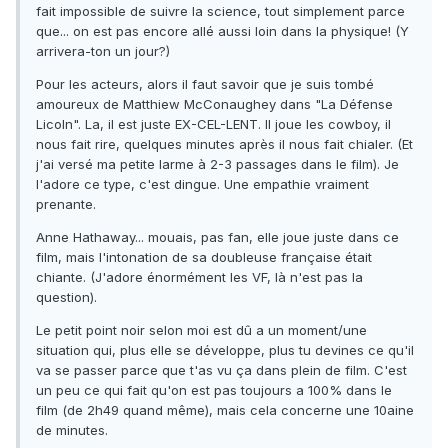
fait impossible de suivre la science, tout simplement parce
que... on est pas encore allé aussi loin dans la physique! (Y
arrivera-ton un jour?)
Pour les acteurs, alors il faut savoir que je suis tombé
amoureux de Matthiew McConaughey dans "La Défense
Licoln". La, il est juste EX-CEL-LENT. Il joue les cowboy, il
nous fait rire, quelques minutes après il nous fait chialer. (Et
j'ai versé ma petite larme à 2-3 passages dans le film). Je
l'adore ce type, c'est dingue. Une empathie vraiment
prenante.
Anne Hathaway... mouais, pas fan, elle joue juste dans ce
film, mais l'intonation de sa doubleuse française était
chiante. (J'adore énormément les VF, là n'est pas la
question).
Le petit point noir selon moi est dû a un moment/une
situation qui, plus elle se développe, plus tu devines ce qu'il
va se passer parce que t'as vu ça dans plein de film. C'est
un peu ce qui fait qu'on est pas toujours a 100% dans le
film (de 2h49 quand même), mais cela concerne une 10aine
de minutes.