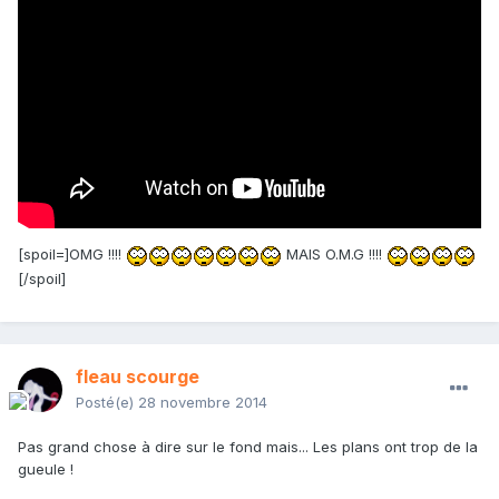
[spoil=]OMG !!!!
MAIS O.M.G !!!!
[/spoil]
fleau scourge
Posté(e)
28 novembre 2014
Pas grand chose à dire sur le fond mais... Les plans ont trop de la
gueule !