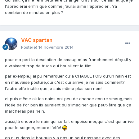
Qui sait, ça me fera peut être changer d'avis sur ce film et que je
l'aprécierai enfin que comme j'aurai aimé l'apprécier . Ya
combien de minutes en plus ?
VAC spartan
Posté(e)
14 novembre 2014
pour ma part la desolation de smaug m'as franchement déçu,il y
a vraiment trop de trucs qui bousillent le film...
par exemple,j'ai pu remarquer qu'a CHAQUE FOIS qu'un nain est
en mauvaise posture,qui c'est qui arrive je ne sais comment?
l'autre elfe inutile que je sais même plus son nom!
et puis même ok les nains ont peu de chance contre smaug,mais
l'idée de l'or bon ils auraient du s'imaginer que peut-être que ça
marcheras pas hein.
aussi,là encore le nain qui se fait empoisonner,qui c'est qui arrive
pour le soigner,encore l'elfe!
en plus dans le bouquin y a pas un seul passage avec des