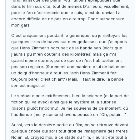
fond, ainsi que des plans "wtf" (moins épileptiques que
dans le film sus cité, tout de même). D'ailleurs, visuellement,
pour le fan d'astronomie que je suis, c'est du caviar. La
encore difficile de ne pas en dire trop. Donc autocensure,
mon gars.
C'est uniquement pendant le générique, ou je nettoyais les
quelques litres de baves sur mes godasses, que j'ai appris
que Hans Zimmer s'occupait de la bande son (alors que
j'aurais pu m'en douter à des kilomètres) mais ça m'a
quand même étonné, parce que ce n'est habituellement
pas son registre. (Surement une manière a lui de balancer
un doigt d'honneur à tout les "anh Hans Zimmer il fait
toujours pareil c'est chiant") Mais, il faut le dire, la bande
son est magistral.
Le scénar manie extrêmement bien la science (et la part de
fiction qui va avec) ainsi que le mystère et la surprise
(disons plutôt l'inconnu). Je me souviens de ce moment, où
l'audience (moi y compris) avons poussé un "Oh, putain...".
Aussi, vers la dernière partie du film, on se retrouve devant
quelque chose qui sors tout droit de l'imaginaire des frères
Nolan. Et, croyez moi, à ce stade du film, il aurait été tout à