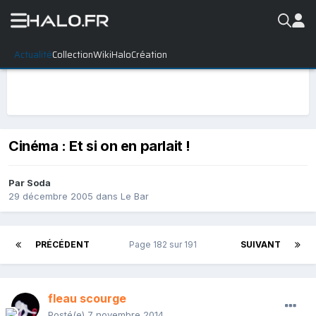
Actualité
Collection
WikiHalo
Création
Cinéma : Et si on en parlait !
Par
Soda
29 décembre 2005
dans
Le Bar
PRÉCÉDENT
Page 182 sur 191
SUIVANT
fleau scourge
Posté(e)
7 novembre 2014