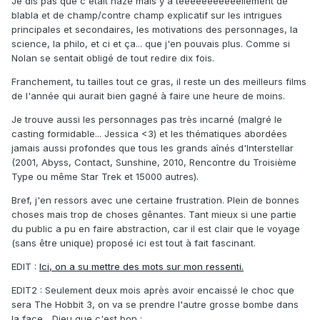
Je dis pas que c'était naze mais y'a teeeeeeeeeeellement de
blabla et de champ/contre champ explicatif sur les intrigues
principales et secondaires, les motivations des personnages, la
science, la philo, et ci et ça... que j'en pouvais plus. Comme si
Nolan se sentait obligé de tout redire dix fois.
Franchement, tu tailles tout ce gras, il reste un des meilleurs films
de l'année qui aurait bien gagné à faire une heure de moins.
Je trouve aussi les personnages pas très incarné (malgré le
casting formidable... Jessica <3) et les thématiques abordées
jamais aussi profondes que tous les grands aînés d'Interstellar
(2001, Abyss, Contact, Sunshine, 2010, Rencontre du Troisième
Type ou même Star Trek et 15000 autres).
Bref, j'en ressors avec une certaine frustration. Plein de bonnes
choses mais trop de choses gênantes. Tant mieux si une partie
du public a pu en faire abstraction, car il est clair que le voyage
(sans être unique) proposé ici est tout à fait fascinant.
EDIT :
Ici, on a su mettre des mots sur mon ressenti.
EDIT2 : Seulement deux mois après avoir encaissé le choc que
sera The Hobbit 3, on va se prendre l'autre grosse bombe dans
la face... Dieu que c'est bon :