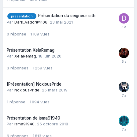
Présentation du seigneur sith
presentation
Par
Dark_Vador#4106
,
23 mai 2021
0
réponse
1 109
vues
Présentation XelaRemag
Par
XelaRemag
,
18 juin 2020
3
réponses
1 259
vues
[Présentation] NoxiousPride
Par
NoxiousPride
,
25 mars 2019
1
réponse
1 094
vues
Présentation de isma91940
Par
isma91940
,
25 octobre 2018
6
réponses
1 813
vues