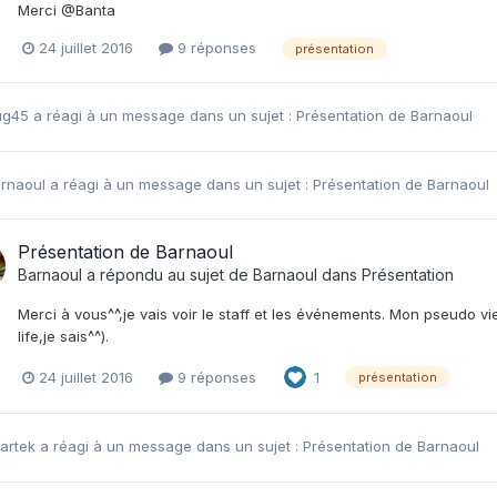
Merci @Banta
24 juillet 2016
9 réponses
présentation
ug45
a réagi à un message dans un sujet :
Présentation de Barnaoul
rnaoul
a réagi à un message dans un sujet :
Présentation de Barnaoul
Présentation de Barnaoul
Barnaoul
a répondu au sujet de
Barnaoul
dans
Présentation
Merci à vous^^,je vais voir le staff et les événements. Mon pseudo v
life,je sais^^).
24 juillet 2016
9 réponses
1
présentation
artek
a réagi à un message dans un sujet :
Présentation de Barnaoul