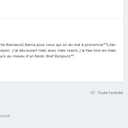
nte Barnaoul( Barna pour ceux qui on du mal à prononcer^^),fan
pion. J'ai découvert Halo avec Halo reach, j'ai fais tout les Halo
ours au niveau d'un Noob. Bref Bonjours^^.
Toute l’activité
s
rosoft.