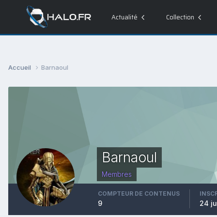
Actualité
Collection
Accueil
Barnaoul
Barnaoul
Membres
COMPTEUR DE CONTENUS
INSC
9
24 ju