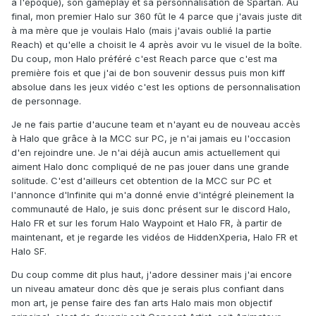
à l'époque), son gameplay et sa personnalisation de Spartan. Au
final, mon premier Halo sur 360 fût le 4 parce que j'avais juste dit
à ma mère que je voulais Halo (mais j'avais oublié la partie
Reach) et qu'elle a choisit le 4 après avoir vu le visuel de la boîte.
Du coup, mon Halo préféré c'est Reach parce que c'est ma
première fois et que j'ai de bon souvenir dessus puis mon kiff
absolue dans les jeux vidéo c'est les options de personnalisation
de personnage.
Je ne fais partie d'aucune team et n'ayant eu de nouveau accès
à Halo que grâce à la MCC sur PC, je n'ai jamais eu l'occasion
d'en rejoindre une. Je n'ai déjà aucun amis actuellement qui
aiment Halo donc compliqué de ne pas jouer dans une grande
solitude. C'est d'ailleurs cet obtention de la MCC sur PC et
l'annonce d'Infinite qui m'a donné envie d'intégré pleinement la
communauté de Halo, je suis donc présent sur le discord Halo,
Halo FR et sur les forum Halo Waypoint et Halo FR, à partir de
maintenant, et je regarde les vidéos de HiddenXperia, Halo FR et
Halo SF.
Du coup comme dit plus haut, j'adore dessiner mais j'ai encore
un niveau amateur donc dès que je serais plus confiant dans
mon art, je pense faire des fan arts Halo mais mon objectif