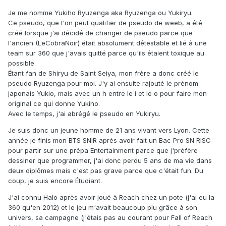
Je me nomme Yukiho Ryuzenga aka Ryuzenga ou Yukiryu.
Ce pseudo, que l'on peut qualifier de pseudo de weeb, a été
créé lorsque j'ai décidé de changer de pseudo parce que
l'ancien (LeCobraNoir) était absolument détestable et lié à une
team sur 360 que j'avais quitté parce qu'ils étaient toxique au
possible.
Étant fan de Shiryu de Saint Seiya, mon frère a donc créé le
pseudo Ryuzenga pour moi. J'y ai ensuite rajouté le prénom
japonais Yukio, mais avec un h entre le i et le o pour faire mon
original ce qui donne Yukiho.
Avec le temps, j'ai abrégé le pseudo en Yukiryu.
Je suis donc un jeune homme de 21 ans vivant vers Lyon. Cette
année je finis mon BTS SNIR après avoir fait un Bac Pro SN RISC
pour partir sur une prépa Entertainment parce que j'préfère
dessiner que programmer, j'ai donc perdu 5 ans de ma vie dans
deux diplômes mais c'est pas grave parce que c'était fun. Du
coup, je suis encore Étudiant.
J'ai connu Halo après avoir joué à Reach chez un pote (j'ai eu la
360 qu'en 2012) et le jeu m'avait beaucoup plu grâce à son
univers, sa campagne (j'étais pas au courant pour Fall of Reach