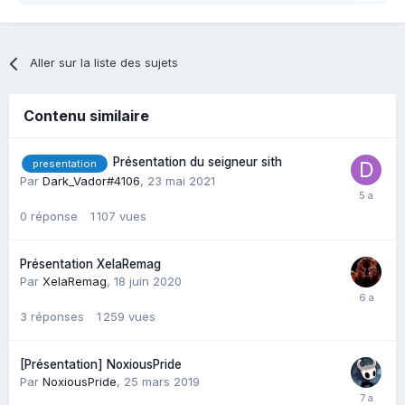
Aller sur la liste des sujets
Contenu similaire
Présentation du seigneur sith
presentation
Par
Dark_Vador#4106
,
23 mai 2021
0
réponse
1 107
vues
Présentation XelaRemag
Par
XelaRemag
,
18 juin 2020
3
réponses
1 259
vues
[Présentation] NoxiousPride
Par
NoxiousPride
,
25 mars 2019