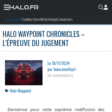
Actualité
Collection
WikiHalo
Création
HALO WAYPOINT CHRONICLES –
L’ÉPREUVE DU JUGEMENT
Le
18/11/2024
par
lunaramethyst
Un commentaire
Halo Waypoint
Bienvenue pour cette septième rediffusion des