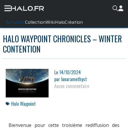
Actualité
Collection
WikiHalo
Création
HALO WAYPOINT CHRONICLES – WINTER
CONTENTION
Le
14/10/2024
par
lunaramethyst
Aucun commentaire
Halo Waypoint
Bienvenue pour cette troisième rediffusion des