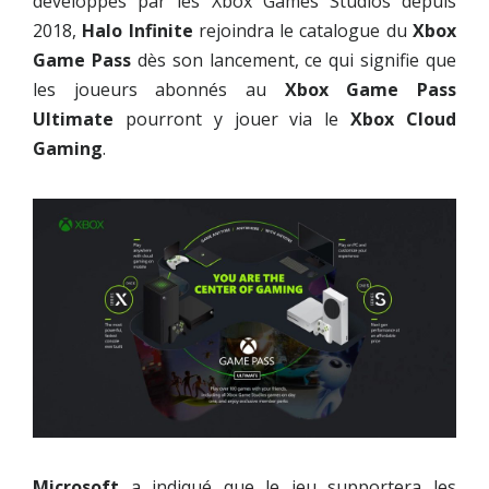
développés par les Xbox Games Studios depuis
2018,
Halo Infinite
rejoindra le catalogue du
Xbox
Game Pass
dès son lancement, ce qui signifie que
les joueurs abonnés au
Xbox Game Pass
Ultimate
pourront y jouer via le
Xbox Cloud
Gaming
.
Microsoft
a indiqué que le jeu supportera les