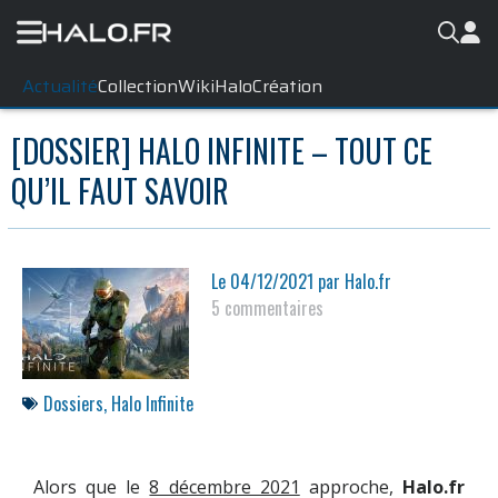
Actualité
Collection
WikiHalo
Création
[DOSSIER] HALO INFINITE – TOUT CE
QU’IL FAUT SAVOIR
Le
04/12/2021
par
Halo.fr
5 commentaires
Dossiers
,
Halo Infinite
Alors que le
8 décembre 2021
approche,
Halo.fr