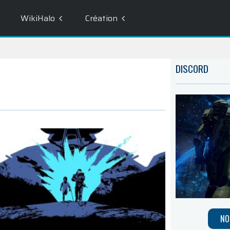
WikiHalo
Création
DISCORD
NO