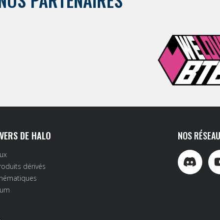
IVERS DE HALO
NOS RÉSEAU
eux
roduits dérivés
inématiques
rum