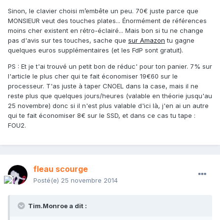
Sinon, le clavier choisi m’embête un peu. 70€ juste parce que
MONSIEUR veut des touches plates... Énormément de références
moins cher existent en rétro-éclairé... Mais bon si tu ne change
pas d'avis sur tes touches, sache que
sur Amazon
tu gagne
quelques euros supplémentaires (et les FdP sont gratuit).
PS : Et je t'ai trouvé un petit bon de réduc' pour ton panier. 7% sur
l'article le plus cher qui te fait économiser 19€60 sur le
processeur. T'as juste à taper CNOEL dans la case, mais il ne
reste plus que quelques jours/heures (valable en théorie jusqu'au
25 novembre) donc si il n'est plus valable d'ici là, j'en ai un autre
qui te fait économiser 8€ sur le SSD, et dans ce cas tu tape :
FOU2.
fleau scourge
Posté(e)
25 novembre 2014
Tim.Monroe a dit :