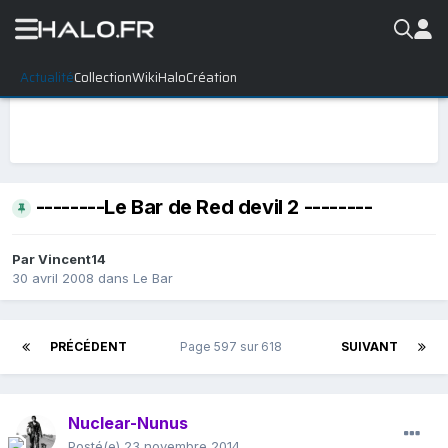
Actualité
Collection
WikiHalo
Création
--------Le Bar de Red devil 2 --------
Par
Vincent14
30 avril 2008
dans
Le Bar
PRÉCÉDENT
Page 597 sur 618
SUIVANT
Nuclear-Nunus
Posté(e)
23 novembre 2014