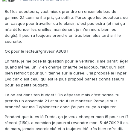
Bof les écouteurs, vaut mieux prendre un ensemble bas de
gamme 2.1 comme il a prit, ça suffira. Parce que les écouteurs ou
un casque pour travailler ou le plaisir, c'est pas extra (et moi ça
m'a défoncer les oreilles, maintenant je m'en mors bien les
doigts). Il pourra toujours prendre un truc bien plus tard si il le
souhaite.
Ok pour le lecteur/graveur ASUS !
En faite, je me pose la question pour le ventirad, il me parait léger
quand même, un i7 en charge chauffe beaucoup, faut qu'il soit
bien refroidit pour qu'il tienne sur la durée. J'ai proposé le Hyper
Evo car c'est celui qui est le plus proposé par les connaisseurs
pour les petits budgets.
La on est dans ton budget ! On dépasse mais c'est normal tu
prends un ensemble 2.1 et surtout un moniteur. Perso je suis
branché sur ma TV/Moniteur donc j'ai pas eu ça a rajouter.
Pendant que tu es là Fredo, ça je veux changer mon i5 pour un i7
récent (1150), a combien je pourrai revendre mon i5-4670K ? Il est
de mars, jamais overclocké et a toujours été très bien refroidit.