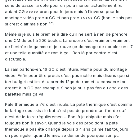
sens de passer à coté pour un pc à monter actuellement. Et
autant CG >>>>> proc pour le jeux mais à l'inverse pour le
montage vidéo proc = CG et non proc >>>>> CG (bon je sais pas
si c'est clair mais bon ^^).
Même si je suis le premier à dire qu'il ne sert à rien de prendre
une CM de ouf à 200 boules. Là encore c'est vraiment vraiment
de l'entrée de gamme et je trouve ça dommage de coupler un i-7
et une telle quantité de ram à ça... Bon là par contre c'est
discutable.
La ram parlons-en. 16 GO c'est intuile. Même pour du montage
vidéo. Enfin pour être précis c'est pas inutile mais disons que si
ton budget est limité tu prends 12go de ram et tu consacre ton
argent à la CG par exemple. Sinon je suis pas fan du choix des
barettes mais ça va.
Pate thermique à 7€ c'est inutile. La pate thermique c'est comme
le fartage des skis : le but c'est pas de prendre un fart de ouf
c'est de le faire régulièrement... Bon là je chipotte mais c'est
toujours bon à savoir. Quand je vois des proc dont la pate
thermique a pas été changé depuis 3 4 ans ça me fait toujours
un peu rigoler quand le mec se demande pourquoi son pc