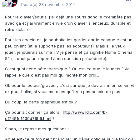
Posté(e)
23 novembre 2014
Pour le clavier/souris, j'ai déjà une souris donc je m'embête pas
avec ça et j'ai vraiment envie d'un clavier silencieux, durable et
rétro-éclairé.
Pour les enceintes, je souhaite les garder car le casque c'est un
peu chiant (et je supporte pas les écouteurs). Mais si je veux
jouer, je jouerais sur ma TV je pense et ça signifie Home Cinema
5.1 (si quelqu'un répond à ma question précédente).
C'est quoi cette pâte thermique ? Où est-ce que je la mets ? Je
rappelle que c'est pas moi qui monte mon ordi...
Ok pour le lecteur/graveur, c'est sûr que je devrais m'en servir. Et
ok pour l'alim, si vous me dites qu'il y a pas besoin de plus.
Du coup, la carte graphique est ok ?
Ça pourrait donner ça alors :
http://www.ldlc.com/b-
cf2451e1439d76b6.html
?
Sinon, je repose mes questions :
Ah et est-ce qu'on peut brancher un câble optique sur la tour ou