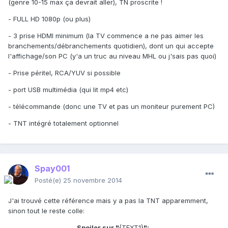
(genre 10-15 max ça devrait aller), TN proscrite !
- FULL HD 1080p (ou plus)
- 3 prise HDMI minimum (la TV commence a ne pas aimer les
branchements/débranchements quotidien), dont un qui accepte
l'affichage/son PC (y'a un truc au niveau MHL ou j'sais pas quoi)
- Prise péritel, RCA/YUV si possible
- port USB multimédia (qui lit mp4 etc)
- télécommande (donc une TV et pas un moniteur purement PC)
- TNT intégré totalement optionnel
Spay001
Posté(e)
25 novembre 2014
J'ai trouvé cette référence mais y a pas la TNT apparemment,
sinon tout le reste colle:
Spoiler sur "
{TEXT1}
":