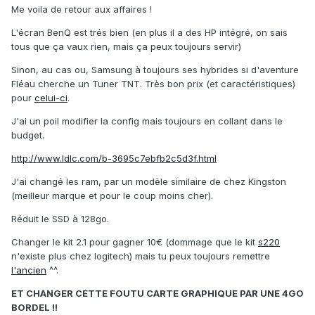
Me voila de retour aux affaires !
L'écran BenQ est trés bien (en plus il a des HP intégré, on sais
tous que ça vaux rien, mais ça peux toujours servir)
Sinon, au cas ou, Samsung à toujours ses hybrides si d'aventure
Fléau cherche un Tuner TNT. Très bon prix (et caractéristiques)
pour
celui-ci
.
J'ai un poil modifier la config mais toujours en collant dans le
budget.
http://www.ldlc.com/b-3695c7ebfb2c5d3f.html
J'ai changé les ram, par un modèle similaire de chez Kingston
(meilleur marque et pour le coup moins cher).
Réduit le SSD à 128go.
Changer le kit 2.1 pour gagner 10€ (dommage que le kit
s220
n'existe plus chez logitech) mais tu peux toujours remettre
l'ancien
^^.
ET CHANGER CETTE FOUTU CARTE GRAPHIQUE PAR UNE 4GO
BORDEL !!