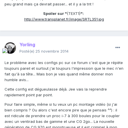
peu grand mais ça devrait passer... et il y a la tnt !
Spoiler sur "
{TEXT1}
":
http://www.transplanet.fr/image/SRTL351.jpg
Yorling
Posté(e)
25 novembre 2014
Le problème avec les configs pc sur ce forum c'est que je répète
toujours pareil et surtout j'ai toujours l'impression que le mec n'en
fait qu'à sa tête... Mais bon je vais quand même donner mon
humble avis...
Cette config est dégueulasse déjà. Jee vais la reprendre
rapidement point par point.
Pour faire simple, même si tu veux un pc montage vidéo (si j'ai
bien compris ? Ou alors c'est encore pire que je pensais ^^) : il
est ridicule de prendre un proc i-7 à 300 boules pour le coupler
avec un ventirad bas de gamme et une CG 2go... La nouvelle
génération de CG 970 est monstrueuse et il est criminel à mon