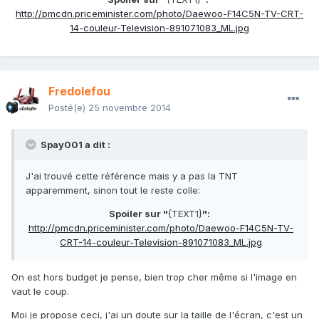
http://pmcdn.priceminister.com/photo/Daewoo-F14C5N-TV-CRT-
14-couleur-Television-891071083_ML.jpg
Fredolefou
Posté(e)
25 novembre 2014
Spay001 a dit :
J'ai trouvé cette référence mais y a pas la TNT
apparemment, sinon tout le reste colle:
Spoiler sur "
{TEXT1}
":
http://pmcdn.priceminister.com/photo/Daewoo-F14C5N-TV-
CRT-14-couleur-Television-891071083_ML.jpg
On est hors budget je pense, bien trop cher même si l'image en
vaut le coup.
Moi je propose ceci, j'ai un doute sur la taille de l'écran, c'est un