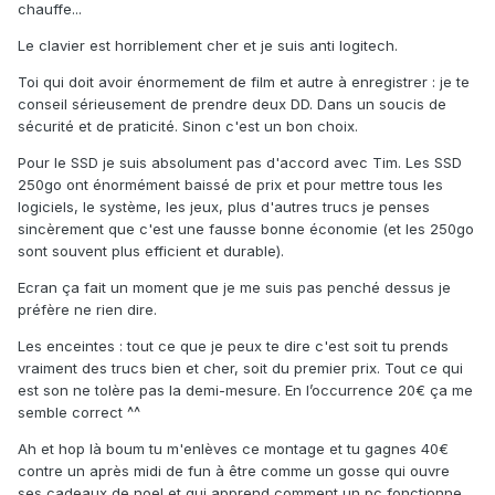
chauffe...
Le clavier est horriblement cher et je suis anti logitech.
Toi qui doit avoir énormement de film et autre à enregistrer : je te
conseil sérieusement de prendre deux DD. Dans un soucis de
sécurité et de praticité. Sinon c'est un bon choix.
Pour le SSD je suis absolument pas d'accord avec Tim. Les SSD
250go ont énormément baissé de prix et pour mettre tous les
logiciels, le système, les jeux, plus d'autres trucs je penses
sincèrement que c'est une fausse bonne économie (et les 250go
sont souvent plus efficient et durable).
Ecran ça fait un moment que je me suis pas penché dessus je
préfère ne rien dire.
Les enceintes : tout ce que je peux te dire c'est soit tu prends
vraiment des trucs bien et cher, soit du premier prix. Tout ce qui
est son ne tolère pas la demi-mesure. En l’occurrence 20€ ça me
semble correct ^^
Ah et hop là boum tu m'enlèves ce montage et tu gagnes 40€
contre un après midi de fun à être comme un gosse qui ouvre
ses cadeaux de noel et qui apprend comment un pc fonctionne