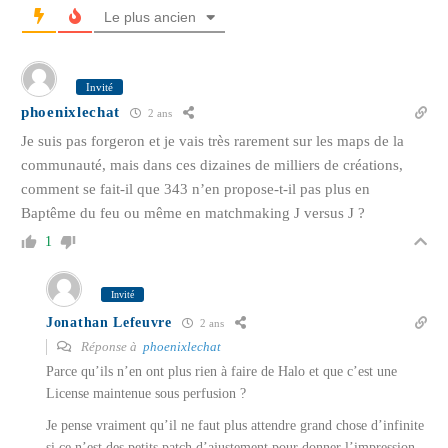
Le plus ancien
Invité
phoenixlechat
2 ans
Je suis pas forgeron et je vais très rarement sur les maps de la
communauté, mais dans ces dizaines de milliers de créations,
comment se fait-il que 343 n’en propose-t-il pas plus en
Baptême du feu ou même en matchmaking J versus J ?
1
Invité
Jonathan Lefeuvre
2 ans
Réponse à
phoenixlechat
Parce qu’ils n’en ont plus rien à faire de Halo et que c’est une
License maintenue sous perfusion ?
Je pense vraiment qu’il ne faut plus attendre grand chose d’infinite
si ce n’est des petits patch d’ajustement pour donner l’impression