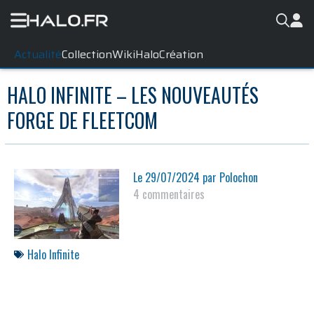
Actualité
Collection
WikiHalo
Création
HALO INFINITE – LES NOUVEAUTÉS
FORGE DE FLEETCOM
Le
29/07/2024
par
Polochon
4 commentaires
Halo Infinite