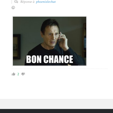
Réponse à
phoenixlechat
🤭
2