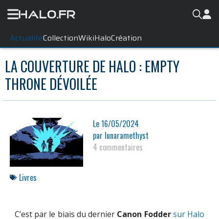
Actualité
Collection
WikiHalo
Création
LA COUVERTURE DE HALO : EMPTY
THRONE DÉVOILÉE
Le
16/05/2024
par
lunaramethyst
4 commentaires
Livres
C’est par le biais du dernier
Canon Fodder
sur Halo