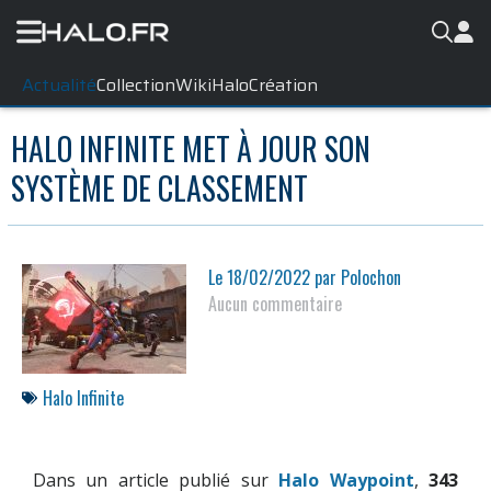
Actualité
Collection
WikiHalo
Création
HALO INFINITE MET À JOUR SON
SYSTÈME DE CLASSEMENT
Le
18/02/2022
par
Polochon
Aucun commentaire
Halo Infinite
Dans un article publié sur
Halo Waypoint
,
343