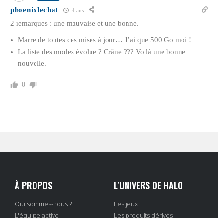
phoenixlechat
4 ans
2 remarques : une mauvaise et une bonne.
Marre de toutes ces mises à jour… J’ai que 500 Go moi !
La liste des modes évolue ? Crâne ??? Voilà une bonne
nouvelle.
0
À PROPOS
L'UNIVERS DE HALO
Qui sommes-nous ?
Les jeux
L'équipe active
Les produits dérivés