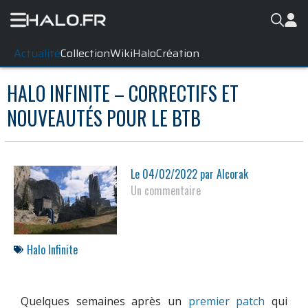
Actualité
Collection
WikiHalo
Création
HALO INFINITE – CORRECTIFS ET
NOUVEAUTÉS POUR LE BTB
Le
04/02/2022
par
Alcorak
Un commentaire
Halo Infinite
Quelques semaines après un
premier patch
qui