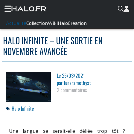
Actualité
Collection
WikiHalo
Création
HALO INFINITE – UNE SORTIE EN
NOVEMBRE AVANCÉE
Le
25/03/2021
par
lunaramethyst
2 commentaires
Halo Infinite
Une langue se serait-elle déliée trop tôt ?