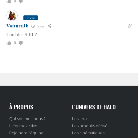
0
Invité
VoitureJb
5 ans
Cool des S-III!?
0
À PROPOS
L'UNIVERS DE HALO
Qui sommes-nous ?
Les jeux
L'équipe active
Les produits dérivés
Rejoindre l'équipe
Les cinématiques