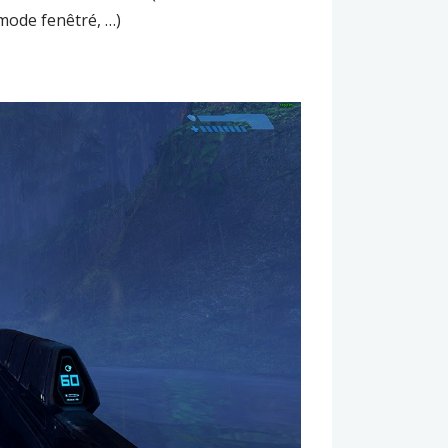
mode fenêtré, …)