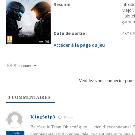
Résumé :
Introd
Major,
Halo e
gamepl
Date de sortie :
27/10/
Accéder à la page du jeu
S’abonner
Veuillez vous connecter pou
3
COMMENTAIRES
K1ngSn1p3
10 ans
Ba c’est le Team Objectif quoi … rien d’exceptionnel. 
Invité
complètement nul comme idée, ça veut dire quoi que si 