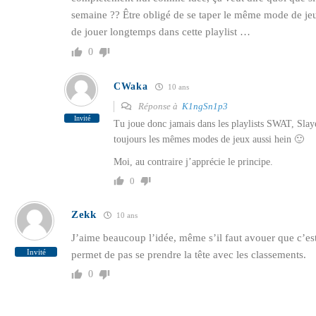
semaine ?? Être obligé de se taper le même mode de jeu
de jouer longtemps dans cette playlist …
0
CWaka
10 ans
Réponse à
K1ngSn1p3
Invité
Tu joue donc jamais dans les playlists SWAT, Slaye
toujours les mêmes modes de jeux aussi hein 🙂
Moi, au contraire j’apprécie le principe.
0
Zekk
10 ans
J’aime beaucoup l’idée, même s’il faut avouer que c’es
Invité
permet de pas se prendre la tête avec les classements.
0