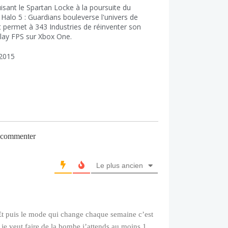
uisant le Spartan Locke à la poursuite du
 Halo 5 : Guardians bouleverse l'univers de
t permet à 343 Industries de réinventer son
ay FPS sur Xbox One.
2015
r commenter
Le plus ancien
Et puis le mode qui change chaque semaine c’est
je veut faire de la bombe j’attends au moins 1