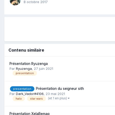
8 octobre 2017
Contenu similaire
Présentation Ryuzenga
Par
Ryuzenga
,
27 juin 2021
presentation
Présentation du seigneur sith
presentation
Par
Dark_Vador#4106
,
23 mai 2021
(et 1 en plus)
halo
star wars
Présentation XelaRemag