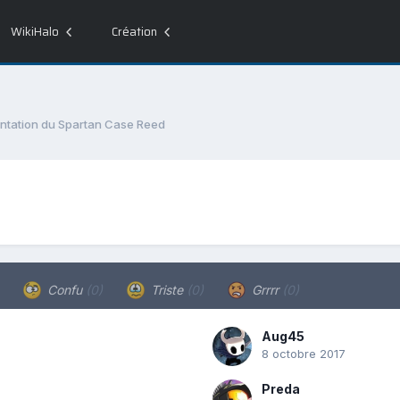
WikiHalo
Création
ntation du Spartan Case Reed
Confu
(0)
Triste
(0)
Grrrr
(0)
Aug45
8 octobre 2017
Preda