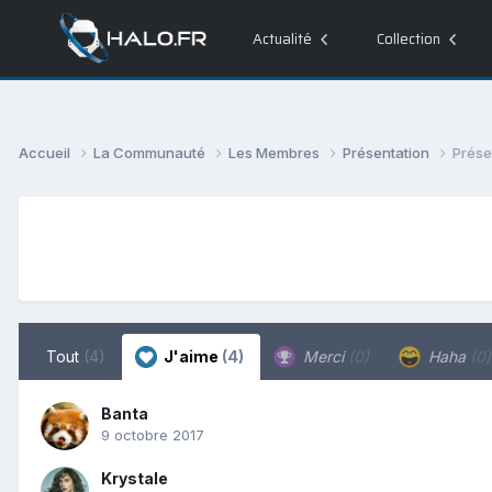
Actualité
Collection
Accueil
La Communauté
Les Membres
Présentation
Prése
Tout
(4)
J'aime
(4)
Merci
(0)
Haha
(0)
Banta
9 octobre 2017
Krystale