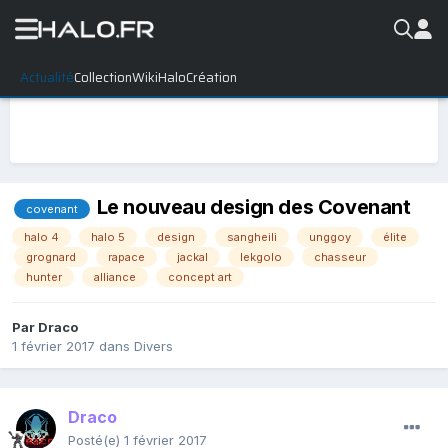
Actualité
Collection
WikiHalo
Création
Le nouveau design des Covenant
covenant
halo 4
halo 5
design
sangheili
unggoy
élite
grognard
rapace
jackal
lekgolo
chasseur
hunter
alliance
concept art
Par
Draco
1 février 2017
dans
Divers
Draco
Posté(e)
1 février 2017