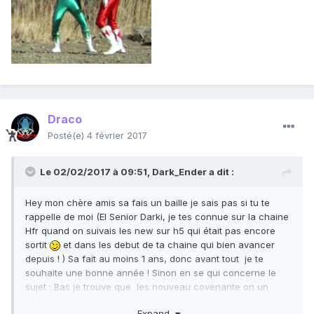
Draco
Posté(e)
4 février 2017
Le 02/02/2017 à 09:51,
Dark_Ender
a dit :
Hey mon chère amis sa fais un baille je sais pas si tu te
rappelle de moi (El Senior Darki, je tes connue sur la chaine
Hfr quand on suivais les new sur h5 qui était pas encore
sortit
et dans les debut de ta chaine qui bien avancer
depuis ! ) Sa fait au moins 1 ans, donc avant tout je te
souhaite une bonne année ! Sinon en se qui concerne le
sujet : Bas je trouve que les nouveau covenante on un
aspect qui colle bien avec le "règne" de Jul'Mdama (ou du
Expand