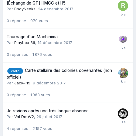
[Échange de GT] HMCC et H5
Par
BboyNeoks
,
24 décembre 2017
0
réponse
979
vues
Tournage d'un Machinima
Par
Playbox 36
,
14 décembre 2017
3
réponses
1 876
vues
Carte stellaire des colonies covenantes (non
carte
officiel)
Par
Jack-115
,
9 décembre 2017
0
réponse
1 963
vues
Je reviens après une très longue absence
Par
Val DouV2
,
29 juillet 2017
4
réponses
2 157
vues