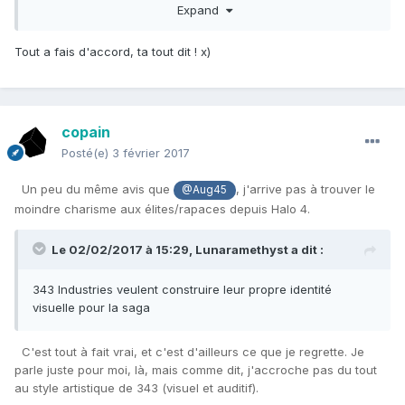
Expand
ont toute la liberté de créer de nouveaux designs et
d'utiliser de nouvelles techniques de production, inspirées à
la fois des techniques antiques sangheilies, des
Tout a fais d'accord, ta tout dit ! x)
technologies covenantes et des techniques de production à
grande échelle inspirées par les humains. La guerre civile et
les conflits avec les groupuscules covenants sont
extrêmement boostent l'industrie de l'armement. On ne
copain
trouve quasiment plus d'armement brute car il était produit
Posté(e)
3 février 2017
par Sacred Promissory. Dans le même temps, le marché noir
est extrêmement développé dans l'après-guerre et
Un peu du même avis que
, j'arrive pas à trouver le
@Aug45
n'importe qui peut se procurer n'importe quelle quantité de
moindre charisme aux élites/rapaces depuis Halo 4.
matériel humain comme covenant si il est prêt à y mettre le
prix. Venezia est une plaque tournante du commerce
alternatif, alimenté par des récupérateurs humains ou
Le 02/02/2017 à 15:29,
Lunaramethyst
a dit :
rapaces en équipement de récupération ou en information
sur des sites de récupération. Les anciennes stations
343 Industries veulent construire leur propre identité
humaines et covenantes abandonnées sont soit
visuelle pour la saga
démantelées, soit transformées en lieux d'habitation, ou
étudiées par la faction qui la contrôle si elle contient des
C'est tout à fait vrai, et c'est d'ailleurs ce que je regrette. Je
informations intéressante (ça aurait été le cas d'Argent
parle juste pour moi, là, mais comme dit, j'accroche pas du tout
Moon sans l'intervention de la Blue Team). C'est pour toutes
au style artistique de 343 (visuel et auditif).
ces raisons qu'on retrouve parfois de l'équipement datant