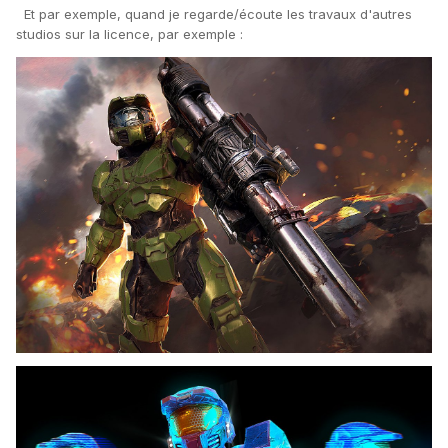
de la guerre, et parfois des nouveaux designs à partir de
Et par exemple, quand je regarde/écoute les travaux d'autres
2556/2557.
studios sur la licence, par exemple :
Dans les faits, le changement de design des Covenants a
exactement les mêmes raisons que celles du Forward Unto
Dawn ou de l'armure du Major dans Halo 4 : 343 Industries
veulent construire leur propre identité visuelle pour la saga
et ils n'ont pas besoin de justifier ça (ils ont expliqué
quelques trucs pour calmer les fanboys idiots incapables
de regarder plus loin que le bout de leur nez). Pour les
nouveaux designs covenants, je pense qu'ils ont voulu
remettre au goût du jour les raisons derrière le design initial
de la faction. Dans HCE, les aliens ont des véhicules très
colorés, avec des surfaces courbes et lisses. Ça marchait
en 2001, mais en 2014 c'est l'aspect organique qui est plus
tendance pour représenter une technologie alien. Du coup,
les véhicules ont des formes plus complexes et les armures
montrent plus de corps, tout en conservant l'aspect lissé
mais en remplaçant les couleurs flashy par des textures
plus détaillées mais technologiques.