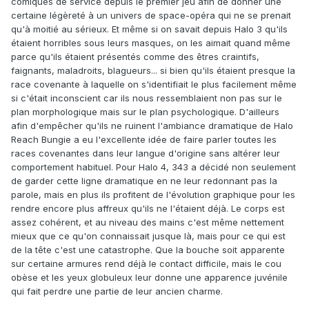
comiques de service depuis le premier jeu afin de donner une
certaine légèreté à un univers de space-opéra qui ne se prenait
qu'à moitié au sérieux. Et même si on savait depuis Halo 3 qu'ils
étaient horribles sous leurs masques, on les aimait quand même
parce qu'ils étaient présentés comme des êtres craintifs,
faignants, maladroits, blagueurs... si bien qu'ils étaient presque la
race covenante à laquelle on s'identifiait le plus facilement même
si c'était inconscient car ils nous ressemblaient non pas sur le
plan morphologique mais sur le plan psychologique. D'ailleurs
afin d'empêcher qu'ils ne ruinent l'ambiance dramatique de Halo
Reach Bungie a eu l'excellente idée de faire parler toutes les
races covenantes dans leur langue d'origine sans altérer leur
comportement habituel. Pour Halo 4, 343 a décidé non seulement
de garder cette ligne dramatique en ne leur redonnant pas la
parole, mais en plus ils profitent de l'évolution graphique pour les
rendre encore plus affreux qu'ils ne l'étaient déjà. Le corps est
assez cohérent, et au niveau des mains c'est même nettement
mieux que ce qu'on connaissait jusque là, mais pour ce qui est
de la tête c'est une catastrophe. Que la bouche soit apparente
sur certaine armures rend déjà le contact difficile, mais le cou
obèse et les yeux globuleux leur donne une apparence juvénile
qui fait perdre une partie de leur ancien charme.