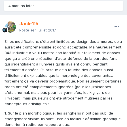
par Sacred Promissory. Dans le même temps, le marché noir
4 months later...
est extrêmement développé dans l'après-guerre et
n'importe qui peut se procurer n'importe quelle quantité de
matériel humain comme covenant si il est prêt à y mettre le
Jack-115
prix. Venezia est une plaque tournante du commerce
alternatif, alimenté par des récupérateurs humains ou
Posté(e)
1 juillet 2017
rapaces en équipement de récupération ou en information
sur des sites de récupération. Les anciennes stations
Si les modifications s'étaient limitées au design des armures, cela
humaines et covenantes abandonnées sont soit
aurait été compréhensible et donc acceptable. Malheureusement,
démantelées, soit transformées en lieux d'habitation, ou
343 Industrie a voulu mettre son identité sur tellement de choses
étudiées par la faction qui la contrôle si elle contient des
que ça a créé une réaction d'auto-défense de la part des fans
informations intéressante (ça aurait été le cas d'Argent
qui s'identifiaient à l'univers qu'ils avaient connu pendant
Moon sans l'intervention de la Blue Team). C'est pour toutes
tellement d'années. Et lorsque cela touche des choses aussi
ces raisons qu'on retrouve parfois de l'équipement datant
difficilement explicables que la morphologie des covenants...
de la guerre, et parfois des nouveaux designs à partir de
forcément ça va devenir problématique. Non seulement certaines
2556/2557.
races ont été complètements ignorées (pour les jiralhanaes
c'était normal, mais pas pour les yanme'es, les kig-yars de
Dans les faits, le changement de design des Covenants a
T'vaoan), mais plusieurs ont été atrocement mutilées par les
exactement les mêmes raisons que celles du Forward Unto
concepteurs artistiques :
Dawn ou de l'armure du Major dans Halo 4 : 343 Industries
veulent construire leur propre identité visuelle pour la saga
1. Sur le plan morphologique, les sangheilis n'ont pas subi de
et ils n'ont pas besoin de justifier ça (ils ont expliqué
changement visible. Ils sont juste en meilleur définition graphique,
quelques trucs pour calmer les fanboys idiots incapables
donc rien à redire par rapport à eux.