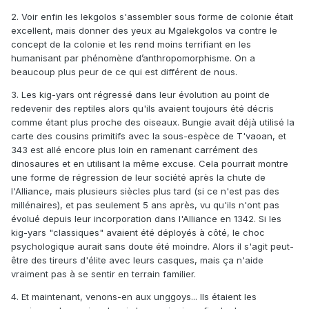
de regarder plus loin que le bout de leur nez). Pour les
2. Voir enfin les lekgolos s'assembler sous forme de colonie était
nouveaux designs covenants, je pense qu'ils ont voulu
excellent, mais donner des yeux au Mgalekgolos va contre le
remettre au goût du jour les raisons derrière le design initial
concept de la colonie et les rend moins terrifiant en les
de la faction. Dans HCE, les aliens ont des véhicules très
humanisant par phénomène d’anthropomorphisme. On a
colorés, avec des surfaces courbes et lisses. Ça marchait
beaucoup plus peur de ce qui est différent de nous.
en 2001, mais en 2014 c'est l'aspect organique qui est plus
tendance pour représenter une technologie alien. Du coup,
3. Les kig-yars ont régressé dans leur évolution au point de
les véhicules ont des formes plus complexes et les armures
redevenir des reptiles alors qu'ils avaient toujours été décris
montrent plus de corps, tout en conservant l'aspect lissé
comme étant plus proche des oiseaux. Bungie avait déjà utilisé la
mais en remplaçant les couleurs flashy par des textures
carte des cousins primitifs avec la sous-espèce de T'vaoan, et
plus détaillées mais technologiques.
343 est allé encore plus loin en ramenant carrément des
dinosaures et en utilisant la même excuse. Cela pourrait montre
une forme de régression de leur société après la chute de
l'Alliance, mais plusieurs siècles plus tard (si ce n'est pas des
millénaires), et pas seulement 5 ans après, vu qu'ils n'ont pas
évolué depuis leur incorporation dans l'Alliance en 1342. Si les
kig-yars "classiques" avaient été déployés à côté, le choc
psychologique aurait sans doute été moindre. Alors il s'agit peut-
être des tireurs d'élite avec leurs casques, mais ça n'aide
vraiment pas à se sentir en terrain familier.
4. Et maintenant, venons-en aux unggoys... Ils étaient les