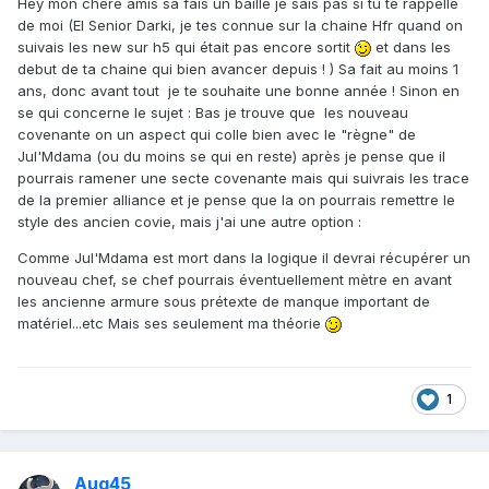
Hey mon chère amis sa fais un baille je sais pas si tu te rappelle
de moi (El Senior Darki, je tes connue sur la chaine Hfr quand on
suivais les new sur h5 qui était pas encore sortit
et dans les
debut de ta chaine qui bien avancer depuis ! ) Sa fait au moins 1
ans, donc avant tout je te souhaite une bonne année ! Sinon en
se qui concerne le sujet : Bas je trouve que les nouveau
covenante on un aspect qui colle bien avec le "règne" de
Jul'Mdama (ou du moins se qui en reste) après je pense que il
pourrais ramener une secte covenante mais qui suivrais les trace
de la premier alliance et je pense que la on pourrais remettre le
style des ancien covie, mais j'ai une autre option :
Comme Jul'Mdama est mort dans la logique il devrai récupérer un
nouveau chef, se chef pourrais éventuellement mètre en avant
les ancienne armure sous prétexte de manque important de
matériel...etc Mais ses seulement ma théorie
1
Aug45