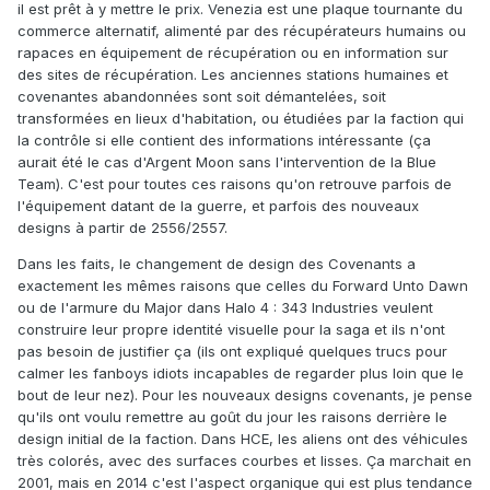
il est prêt à y mettre le prix. Venezia est une plaque tournante du
commerce alternatif, alimenté par des récupérateurs humains ou
rapaces en équipement de récupération ou en information sur
des sites de récupération. Les anciennes stations humaines et
covenantes abandonnées sont soit démantelées, soit
transformées en lieux d'habitation, ou étudiées par la faction qui
la contrôle si elle contient des informations intéressante (ça
aurait été le cas d'Argent Moon sans l'intervention de la Blue
Team). C'est pour toutes ces raisons qu'on retrouve parfois de
l'équipement datant de la guerre, et parfois des nouveaux
designs à partir de 2556/2557.
Dans les faits, le changement de design des Covenants a
exactement les mêmes raisons que celles du Forward Unto Dawn
ou de l'armure du Major dans Halo 4 : 343 Industries veulent
construire leur propre identité visuelle pour la saga et ils n'ont
pas besoin de justifier ça (ils ont expliqué quelques trucs pour
calmer les fanboys idiots incapables de regarder plus loin que le
bout de leur nez). Pour les nouveaux designs covenants, je pense
qu'ils ont voulu remettre au goût du jour les raisons derrière le
design initial de la faction. Dans HCE, les aliens ont des véhicules
très colorés, avec des surfaces courbes et lisses. Ça marchait en
2001, mais en 2014 c'est l'aspect organique qui est plus tendance