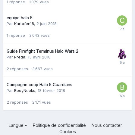
1
réponse
1 079
vues
equipe halo 5
Par
Kartofen18
,
2 juin 2018
1
réponse
3 043
vues
Guide Firefight Terminus Halo Wars 2
Par
Preda
,
13 avril 2018
2
réponses
3 667
vues
Campagne coop Halo 5 Guardians
Par
BboyNeoks
,
18 février 2018
2
réponses
2 171
vues
Langue
Politique de confidentialité
Nous contacter
Cookies