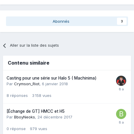
Abonnés
3
Aller sur la liste des sujets
Contenu similaire
Casting pour une série sur Halo 5 ( Machinima)
Par
Crymson_Riot
,
6 janvier 2018
8
réponses
3 158
vues
[Échange de GT] HMCC et H5
Par
BboyNeoks
,
24 décembre 2017
0
réponse
979
vues