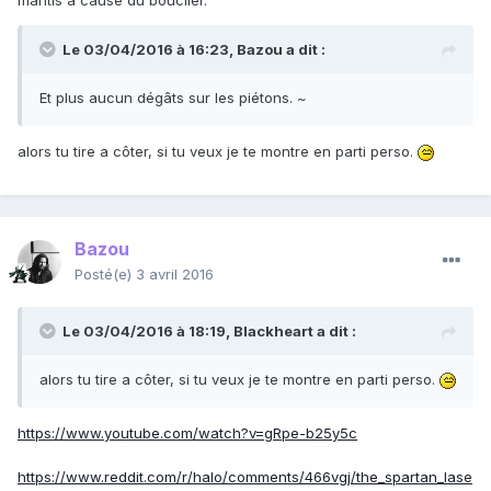
mantis à cause du bouclier.
Le 03/04/2016 à 16:23,
Bazou
a dit :
Et plus aucun dégâts sur les piétons. ~
alors tu tire a côter, si tu veux je te montre en parti perso.
Bazou
Posté(e)
3 avril 2016
Le 03/04/2016 à 18:19,
Blackheart
a dit :
alors tu tire a côter, si tu veux je te montre en parti perso.
https://www.youtube.com/watch?v=gRpe-b25y5c
https://www.reddit.com/r/halo/comments/466vgj/the_spartan_lase