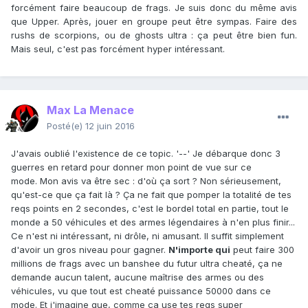
forcément faire beaucoup de frags. Je suis donc du même avis
que Upper. Après, jouer en groupe peut être sympas. Faire des
rushs de scorpions, ou de ghosts ultra : ça peut être bien fun.
Mais seul, c'est pas forcément hyper intéressant.
Max La Menace
Posté(e)
12 juin 2016
J'avais oublié l'existence de ce topic. '--' Je débarque donc 3
guerres en retard pour donner mon point de vue sur ce
mode. Mon avis va être sec : d'où ça sort ? Non sérieusement,
qu'est-ce que ça fait là ? Ça ne fait que pomper la totalité de tes
reqs points en 2 secondes, c'est le bordel total en partie, tout le
monde a 50 véhicules et des armes légendaires à n'en plus finir...
Ce n'est ni intéressant, ni drôle, ni amusant. Il suffit simplement
d'avoir un gros niveau pour gagner.
N'importe qui
peut faire 300
millions de frags avec un banshee du futur ultra cheaté, ça ne
demande aucun talent, aucune maîtrise des armes ou des
véhicules, vu que tout est cheaté puissance 50000 dans ce
mode. Et j'imagine que, comme ça use tes reqs super