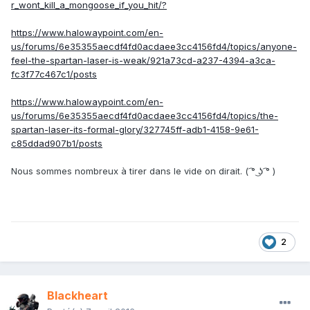
r_wont_kill_a_mongoose_if_you_hit/?
https://www.halowaypoint.com/en-
us/forums/6e35355aecdf4fd0acdaee3cc4156fd4/topics/anyone-
feel-the-spartan-laser-is-weak/921a73cd-a237-4394-a3ca-
fc3f77c467c1/posts
https://www.halowaypoint.com/en-
us/forums/6e35355aecdf4fd0acdaee3cc4156fd4/topics/the-
spartan-laser-its-formal-glory/327745ff-adb1-4158-9e61-
c85ddad907b1/posts
Nous sommes nombreux à tirer dans le vide on dirait. ( ͡° ͜ʖ ͡° )
2
Blackheart