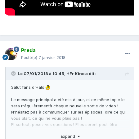
Preda
Posté(e)
7 janvier 2018
Le 07/01/2018 à 10:45,
HFr Kino
a dit :
Salut fans d'Halo
Le message principal a été mis à jour, et ce même topic le
sera rrégulièrementà chaque nouvelle sortie de video !
N'hésitez pas à communiquer sur les épisodes, dire ce qui
vous plait, ce qui ne vous plais pas !
Et surtout, posez vos questions ! Elles seront peut-être
choisis pour les prochains Face Cachée de Halo !
Expand