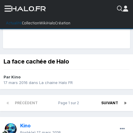
Actualité
Collection
WikiHalo
Création
La face cachée de Halo
Par
Kino
17 mars 2016
dans
La chaine Halo FR
PRÉCÉDENT
Page 1 sur 2
SUIVANT
Kino
Posté(e)
17 mars 2016