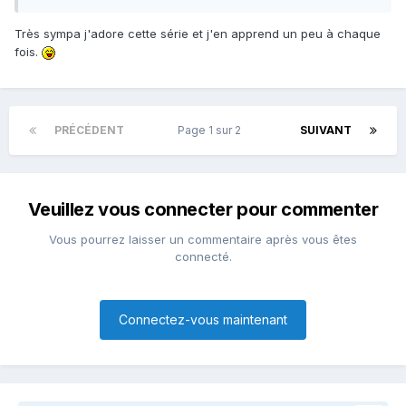
Je vous laisse aujourd'hui avec la dernière video en date
de la chronique : "Comment les covenants fêtent-ils le
Très sympa j'adore cette série et j'en apprend un peu à chaque
nouvel an ?"
fois.
PRÉCÉDENT
Page 1 sur 2
SUIVANT
Veuillez vous connecter pour commenter
Vous pourrez laisser un commentaire après vous êtes
connecté.
Connectez-vous maintenant