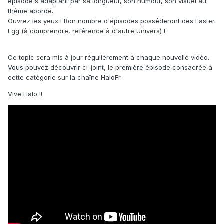
épisode s'adaptant par sa longueur, son humour, son visuel au
thème abordé.
Ouvrez les yeux ! Bon nombre d'épisodes posséderont des Easter
Egg (à comprendre, référence à d'autre Univers) !
Ce topic sera mis à jour régulièrement à chaque nouvelle vidéo.
Vous pouvez découvrir ci-joint, le première épisode consacrée à
cette catégorie sur la chaîne HaloFr.
Vive Halo !!