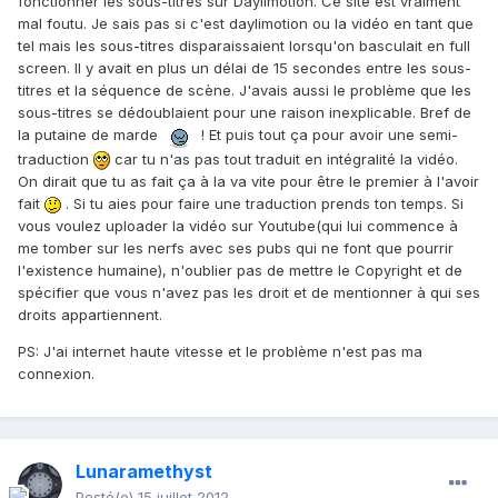
fonctionner les sous-titres sur Daylimotion. Ce site est vraiment
mal foutu. Je sais pas si c'est daylimotion ou la vidéo en tant que
tel mais les sous-titres disparaissaient lorsqu'on basculait en full
screen. Il y avait en plus un délai de 15 secondes entre les sous-
titres et la séquence de scène. J'avais aussi le problème que les
sous-titres se dédoublaient pour une raison inexplicable. Bref de
la putaine de marde
! Et puis tout ça pour avoir une semi-
traduction
car tu n'as pas tout traduit en intégralité la vidéo.
On dirait que tu as fait ça à la va vite pour être le premier à l'avoir
fait
. Si tu aies pour faire une traduction prends ton temps. Si
vous voulez uploader la vidéo sur Youtube(qui lui commence à
me tomber sur les nerfs avec ses pubs qui ne font que pourrir
l'existence humaine), n'oublier pas de mettre le Copyright et de
spécifier que vous n'avez pas les droit et de mentionner à qui ses
droits appartiennent.
PS: J'ai internet haute vitesse et le problème n'est pas ma
connexion.
Lunaramethyst
Posté(e)
15 juillet 2012