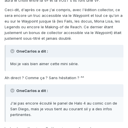
aura le choix entre la VF et la VOST s'ils font une VF.
Ceci-dit, d'après ce que j'ai compris, avec l'édition collector, ce
sera encore un truc accessible via le Waypoint et tout ce qu'on a
eu sur le Waypoint jusque là (les Fails, les docus, Mona Lisa, les
Legends ou encore le Making-of de Reach. Ce dernier étant
justement un bonus de collector accessible via le Waypoint) était
justement sous-titré et jamais doublé.
OneCarlos a dit :
Moi je vais bien aimer cette mini série.
Ah direct ? Comme ça ? Sans hésitation ? ^^
OneCarlos a dit :
J'ai pas encore écouté le panel de Halo 4 au comic con de
San Diego, mais je vous tient au courant sil y a des infos
pertinentes.