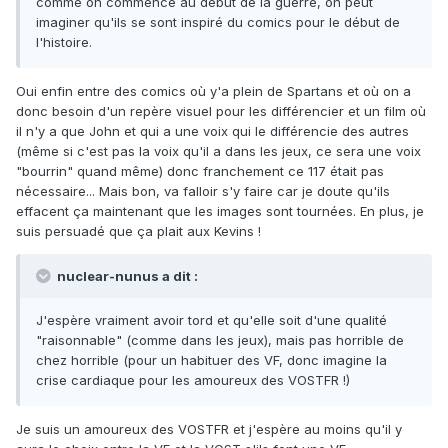
comme on commence au début de la guerre, on peut
imaginer qu'ils se sont inspiré du comics pour le début de
l'histoire.
Oui enfin entre des comics où y'a plein de Spartans et où on a
donc besoin d'un repère visuel pour les différencier et un film où
il n'y a que John et qui a une voix qui le différencie des autres
(même si c'est pas la voix qu'il a dans les jeux, ce sera une voix
"bourrin" quand même) donc franchement ce 117 était pas
nécessaire... Mais bon, va falloir s'y faire car je doute qu'ils
effacent ça maintenant que les images sont tournées. En plus, je
suis persuadé que ça plait aux Kevins !
nuclear-nunus a dit :
J'espère vraiment avoir tord et qu'elle soit d'une qualité
"raisonnable" (comme dans les jeux), mais pas horrible de
chez horrible (pour un habituer des VF, donc imagine la
crise cardiaque pour les amoureux des VOSTFR !)
Je suis un amoureux des VOSTFR et j'espère au moins qu'il y