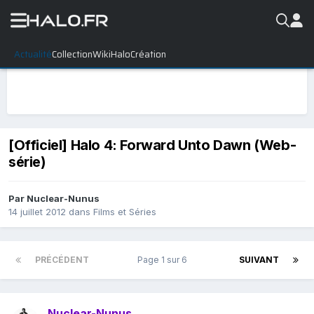
Actualité
Collection
WikiHalo
Création
[Officiel] Halo 4: Forward Unto Dawn (Web-
série)
Par
Nuclear-Nunus
14 juillet 2012
dans
Films et Séries
PRÉCÉDENT
Page 1 sur 6
SUIVANT
Nuclear-Nunus