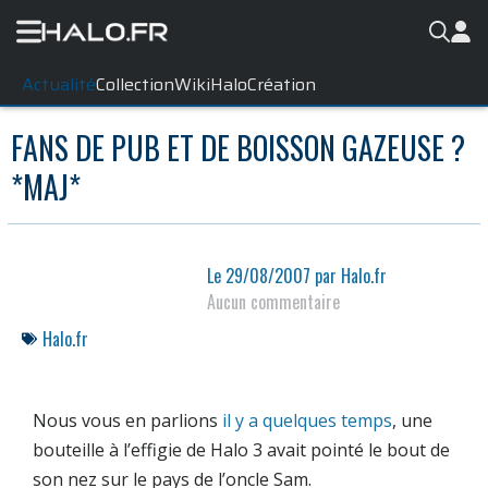
Actualité
Collection
WikiHalo
Création
FANS DE PUB ET DE BOISSON GAZEUSE ?
*MAJ*
Le
29/08/2007
par
Halo.fr
Aucun commentaire
Halo.fr
Nous vous en parlions
il y a quelques temps
, une
bouteille à l’effigie de Halo 3 avait pointé le bout de
son nez sur le pays de l’oncle Sam.