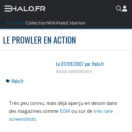
Actualité
Collection
WikiHalo
Création
LE PROWLER EN ACTION
Le
01/09/2007
par
Halo.fr
Aucun commentaire
Halo.fr
Très peu connu, mais déjà aperçu en dessin dans
des magazines comme
EGM
ou sur de
très rare
screenshots
.