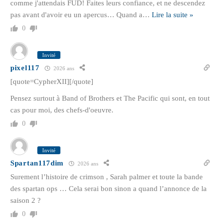
comme j'attendais FUD! Faites leurs confiance, et ne descendez
pas avant d'avoir eu un apercus… Quand a
…
Lire la suite »
0
Invité
pixel117
2026 ans
[quote=CypherXII][/quote]
Pensez surtout à Band of Brothers et The Pacific qui sont, en tout
cas pour moi, des chefs-d'oeuvre.
0
Invité
Spartan117dim
2026 ans
Surement l’histoire de crimson , Sarah palmer et toute la bande
des spartan ops … Cela serai bon sinon a quand l’annonce de la
saison 2 ?
0