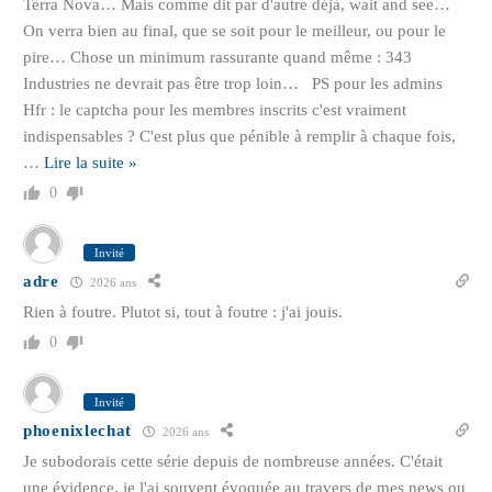
Terra Nova… Mais comme dit par d'autre déjà, wait and see…
On verra bien au final, que se soit pour le meilleur, ou pour le
pire… Chose un minimum rassurante quand même : 343
Industries ne devrait pas être trop loin… PS pour les admins
Hfr : le captcha pour les membres inscrits c'est vraiment
indispensables ? C'est plus que pénible à remplir à chaque fois,
…
Lire la suite »
0
Invité
adre
2026 ans
Rien à foutre. Plutot si, tout à foutre : j'ai jouis.
0
Invité
phoenixlechat
2026 ans
Je subodorais cette série depuis de nombreuse années. C'était
une évidence, je l'ai souvent évoquée au travers de mes news ou