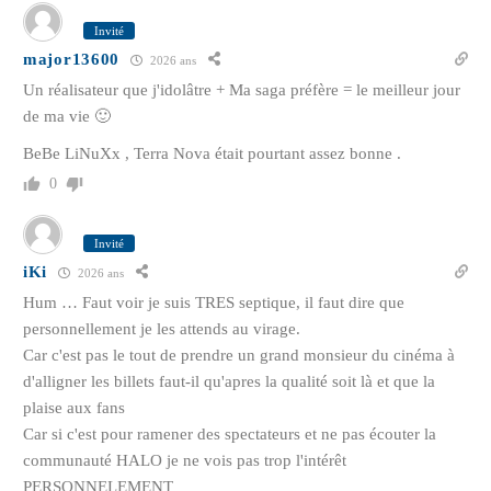
Invité
major13600
2026 ans
Un réalisateur que j'idolâtre + Ma saga préfère = le meilleur jour
de ma vie 🙂
BeBe LiNuXx , Terra Nova était pourtant assez bonne .
0
Invité
iKi
2026 ans
Hum … Faut voir je suis TRES septique, il faut dire que
personnellement je les attends au virage.
Car c'est pas le tout de prendre un grand monsieur du cinéma à
d'alligner les billets faut-il qu'apres la qualité soit là et que la
plaise aux fans
Car si c'est pour ramener des spectateurs et ne pas écouter la
communauté HALO je ne vois pas trop l'intérêt
PERSONNELEMENT