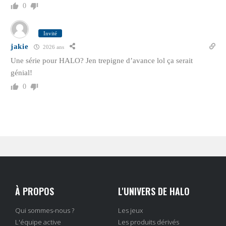
0
Invité
jakie
2026 ans
Une série pour HALO? Jen trepigne d’avance lol ça serait
génial!
0
À PROPOS
L'UNIVERS DE HALO
Qui sommes-nous ?
Les jeux
L'équipe active
Les produits dérivés