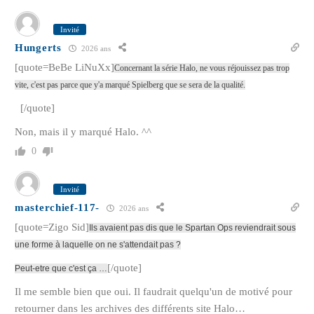
Invité
Hungerts
2026 ans
[quote=BeBe LiNuXx]
Concernant la série Halo, ne vous réjouissez pas trop
vite, c'est pas parce que y'a marqué Spielberg que se sera de la qualité.
[/quote]
Non, mais il y marqué Halo. ^^
0
Invité
masterchief-117-
2026 ans
[quote=Zigo Sid]
Ils avaient pas dis que le Spartan Ops reviendrait sous
une forme à laquelle on ne s'attendait pas ?
[/quote]
Peut-etre que c'est ça …
Il me semble bien que oui. Il faudrait quelqu'un de motivé pour
retourner dans les archives des différents site Halo…