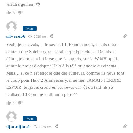
téléchargement 😉
0
Invité
silvere56
2026 ans
Yeah, je le savais, je le savais !!!! Franchement, je suis ultra-
content que Spielberg réussirait à quelque chose. Depuis le
début, je crois en lui lorse que j'ai appris, sur le WikiH, qu'il
aurait le projet d'adapter Halo à la télé ou encore au cinéma.
Mais… si ce n'est encore que des rumeurs, comme ils nous font
le coup pour Halo 2 Anniversary, il ne faut JAMAIS PERDRE
ESPOIR, toujours croire en ses rêves car tôt ou tard, ils se
réalisent !!! Comme le dit mon père ^^
0
Invité
djioudjiou1
2026 ans