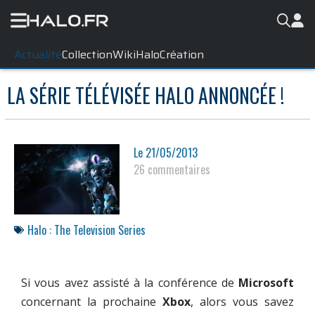
Actualité
Collection
WikiHalo
Création
LA SÉRIE TÉLÉVISÉE HALO ANNONCÉE !
Le
21/05/2013
26 commentaires
Halo : The Television Series
Si vous avez assisté à la conférence de
Microsoft
concernant la prochaine
Xbox
, alors vous savez