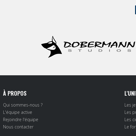
À PROPOS
L'UN
Qui sommes-nous ?
Les j
L'équipe active
Les p
Rejoindre l'équipe
Les c
Nous contacter
Le fo