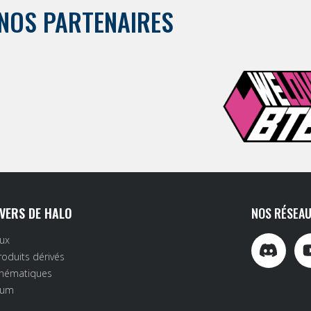
NOS PARTENAIRES
IVERS DE HALO
NOS RÉSEAU
eux
roduits dérivés
inématiques
rum