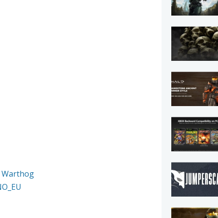
i Warthog
lNO_EU