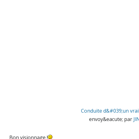
Conduite d&#039;un vra
envoy&eacute; par
J
Bon visionnage !