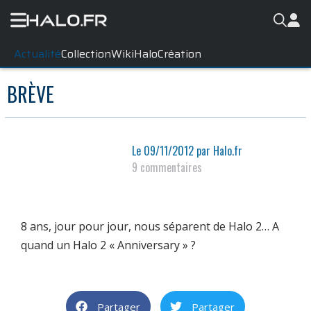
Actualité
Collection
WikiHalo
Création
BRÈVE
Le
09/11/2012
par
Halo.fr
9 commentaires
8 ans, jour pour jour, nous séparent de Halo 2… A
quand un Halo 2 « Anniversary » ?
Partager
Partager