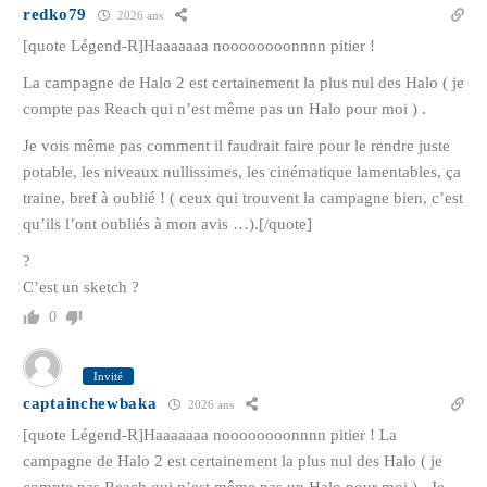
redko79
2026 ans
[quote Légend-R]Haaaaaaa noooooooonnnn pitier !
La campagne de Halo 2 est certainement la plus nul des Halo ( je
compte pas Reach qui n’est même pas un Halo pour moi ) .
Je vois même pas comment il faudrait faire pour le rendre juste
potable, les niveaux nullissimes, les cinématique lamentables, ça
traine, bref à oublié ! ( ceux qui trouvent la campagne bien, c’est
qu’ils l’ont oubliés à mon avis …).[/quote]
?
C’est un sketch ?
0
Invité
captainchewbaka
2026 ans
[quote Légend-R]Haaaaaaa noooooooonnnn pitier ! La
campagne de Halo 2 est certainement la plus nul des Halo ( je
compte pas Reach qui n’est même pas un Halo pour moi ) . Je