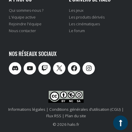
Qui sommes-nous ?
Les jeux
L'équipe active
Les produits dérivés
Rejoindre l'équipe
Les cinématiques
Nous contacter
Le forum
NOS RÉSEAUX SOCIAUX
Informations légales
|
Conditions générales d’utilisation (CGU)
|
Flux RSS
|
Plan du site
© 2026 halo.fr