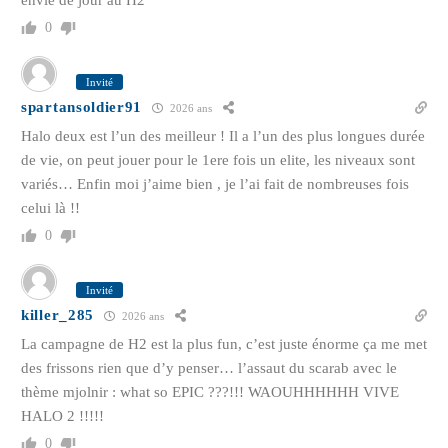
0
Invité
spartansoldier91
2026 ans
Halo deux est l’un des meilleur ! Il a l’un des plus longues durée
de vie, on peut jouer pour le 1ere fois un elite, les niveaux sont
variés… Enfin moi j’aime bien , je l’ai fait de nombreuses fois
celui là !!
0
Invité
killer_285
2026 ans
La campagne de H2 est la plus fun, c’est juste énorme ça me met
des frissons rien que d’y penser… l’assaut du scarab avec le
thème mjolnir : what so EPIC ???!!! WAOUHHHHHH VIVE
HALO 2 !!!!!
0