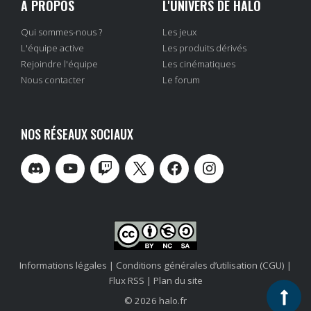
À PROPOS
L'UNIVERS DE HALO
Qui sommes-nous ?
Les jeux
L'équipe active
Les produits dérivés
Rejoindre l'équipe
Les cinématiques
Nous contacter
Le forum
NOS RÉSEAUX SOCIAUX
Informations légales
|
Conditions générales d’utilisation (CGU)
|
Flux RSS
|
Plan du site
© 2026 halo.fr