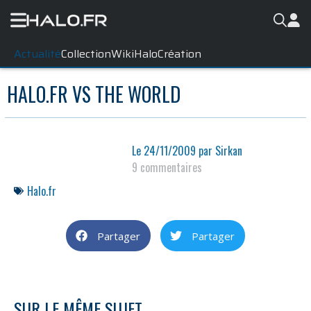
Actualité
Collection
WikiHalo
Création
HALO.FR VS THE WORLD
Le
24/11/2009
par
Sirkan
9 commentaires
Halo.fr
Partager
Partager
SUR LE MÊME SUJET