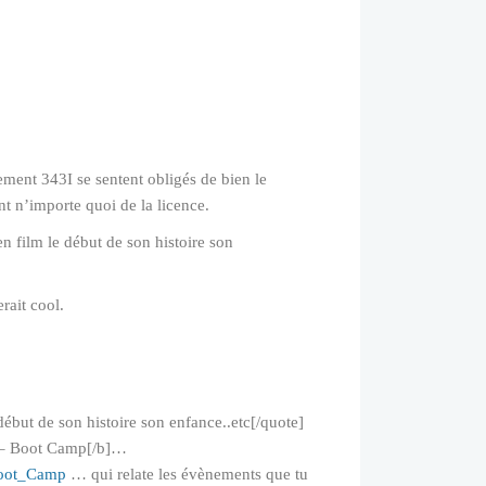
sement 343I se sentent obligés de bien le
t n’importe quoi de la licence.
en film le début de son histoire son
rait cool.
début de son histoire son enfance..etc[/quote]
ch – Boot Camp[/b]…
_Boot_Camp
… qui relate les évènements que tu