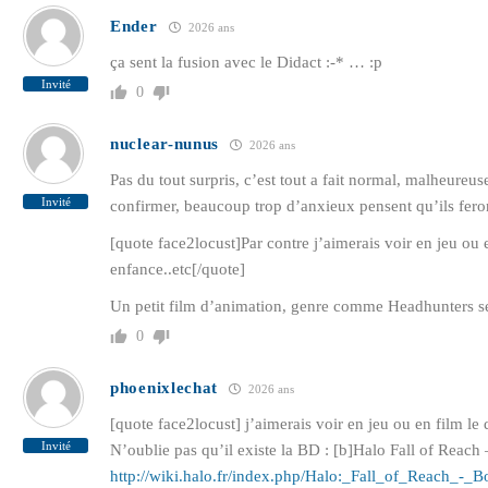
Ender
2026 ans
ça sent la fusion avec le Didact :-* … :p
Invité
0
nuclear-nunus
2026 ans
Pas du tout surpris, c’est tout a fait normal, malheureu
Invité
confirmer, beaucoup trop d’anxieux pensent qu’ils feron
[quote face2locust]Par contre j’aimerais voir en jeu ou 
enfance..etc[/quote]
Un petit film d’animation, genre comme Headhunters se
0
phoenixlechat
2026 ans
[quote face2locust] j’aimerais voir en jeu ou en film le 
Invité
N’oublie pas qu’il existe la BD : [b]Halo Fall of Rea
http://wiki.halo.fr/index.php/Halo:_Fall_of_Reach_-