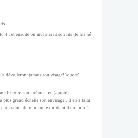
ris.
u 4 , et ensuite on incarnerait son fils (le fils né

ls dévoileront jamais son visage![/quote]
son histoire son enfance..etc[/quote]
plus grand échelle soit envisagé . Il en a fallu
 par crainte du montant exorbitant il on tourné