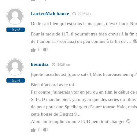
LucienMalchance
2026 ans
On le sait bien qui est sous le masque , c’est Chuck Nor
Invité
Pour la mort de 117, il pourrait tres bien crever à la fin d
de l’union 117-cortana) un peu comme à la fin de … 
0
houndsx
2026 ans
[quote face2locust][quote sat74]Mais heureusement qu’i
Invité
Bien d’accord avec toi.
Par contre j’aimerais voir en jeu ou en film le début de 
Si FUD marche bien, ya moyen que des series ou films a 
de peut pour que Spielberg et d’autre tourne Halo, mais
cette bouse de District 9 ..
Alors un tremplin comme FUD peut tout changer 😉
0