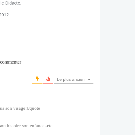
 le Didacte.
2012
r commenter
Le plus ancien
is son visage![/quote]
son histoire son enfance..etc