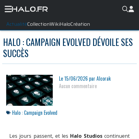
Actualité
Collection
WikiHalo
Création
HALO : CAMPAIGN EVOLVED DÉVOILE SES
SUCCÈS
Le
15/06/2026
par
Alcorak
Aucun commentaire
Halo : Campaign Evolved
Les jours passent, et les
Halo Studios
continuent