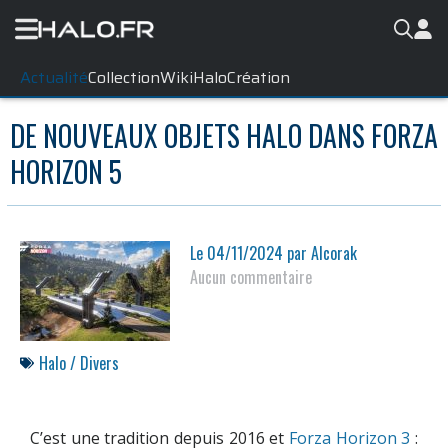
Actualité
Collection
WikiHalo
Création
DE NOUVEAUX OBJETS HALO DANS FORZA
HORIZON 5
Le
04/11/2024
par
Alcorak
Aucun commentaire
Halo / Divers
C’est une tradition depuis 2016 et
Forza Horizon 3
: