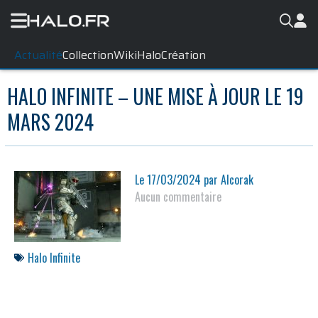
Actualité
Collection
WikiHalo
Création
HALO INFINITE – UNE MISE À JOUR LE 19
MARS 2024
Le
17/03/2024
par
Alcorak
Aucun commentaire
Halo Infinite