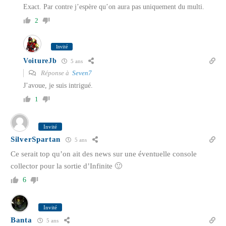
Exact. Par contre j’espère qu’on aura pas uniquement du multi.
2
Invité
VoitureJb
5 ans
Réponse à
Seven7
J’avoue, je suis intrigué.
1
Invité
SilverSpartan
5 ans
Ce serait top qu’on ait des news sur une éventuelle console
collector pour la sortie d’Infinite 🙂
6
Invité
Banta
5 ans