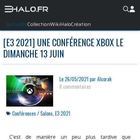
Actualité
Collection
WikiHalo
Création
[E3 2021] UNE CONFÉRENCE XBOX LE
DIMANCHE 13 JUIN
Le
26/05/2021
par
Alcorak
8 commentaires
Conférences / Salons
,
E3 2021
C’est de manière un peu plus tardive que