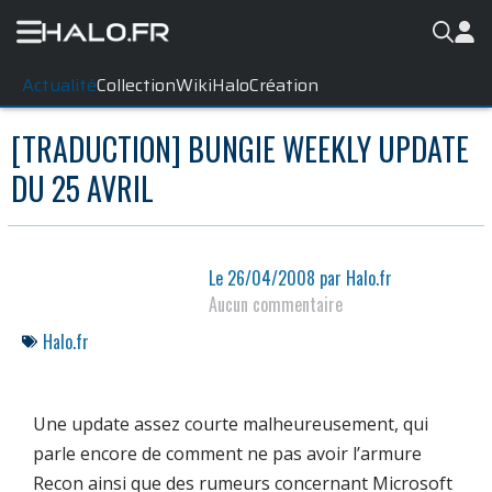
Actualité
Collection
WikiHalo
Création
[TRADUCTION] BUNGIE WEEKLY UPDATE
DU 25 AVRIL
Le
26/04/2008
par
Halo.fr
Aucun commentaire
Halo.fr
Une update assez courte malheureusement, qui
parle encore de comment ne pas avoir l’armure
Recon ainsi que des rumeurs concernant Microsoft