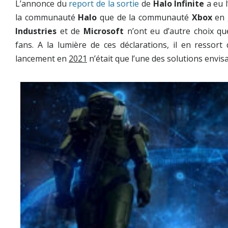
L’annonce du
report de la sortie
de
Halo Infinite
a eu l
la communauté
Halo
que de la communauté
Xbox
en g
Industries
et de
Microsoft
n’ont eu d’autre choix qu
fans. A la lumière de ces déclarations, il en ressort
lancement en
2021
n’était que l’une des solutions envisa