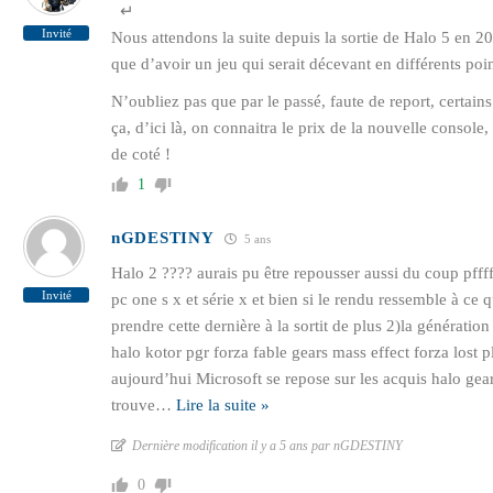
↵
Invité
Nous attendons la suite depuis la sortie de Halo 5 en 20
que d’avoir un jeu qui serait décevant en différents po
N’oubliez pas que par le passé, faute de report, certai
ça, d’ici là, on connaitra le prix de la nouvelle console,
de coté !
1
nGDESTINY
5 ans
Halo 2 ???? aurais pu être repousser aussi du coup pffff 
Invité
pc one s x et série x et bien si le rendu ressemble à ce 
prendre cette dernière à la sortit de plus 2)la génératio
halo kotor pgr forza fable gears mass effect forza lost 
aujourd’hui Microsoft se repose sur les acquis halo gears
trouve
…
Lire la suite »
Dernière modification il y a 5 ans par nGDESTINY
0