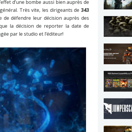
’effet d’une bombe aussi bien auprès de
énéral. Très vite, les dirigeants de
343
e de défendre leur décision auprès des
 que la décision de reporter la date de
gée par le studio et l’éditeur!