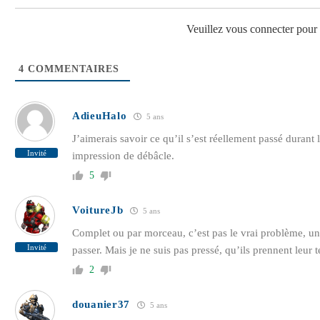
Veuillez vous connecter pou
4
COMMENTAIRES
AdieuHalo
5 ans
J’aimerais savoir ce qu’il s’est réellement passé duran
Invité
impression de débâcle.
5
VoitureJb
5 ans
Complet ou par morceau, c’est pas le vrai problème, un 
Invité
passer. Mais je ne suis pas pressé, qu’ils prennent leur 
2
douanier37
5 ans