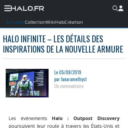
Actualité
Collection
WikiHalo
Création
HALO INFINITE – LES DÉTAILS DES
INSPIRATIONS DE LA NOUVELLE ARMURE
Le
05/08/2019
par
lunaramethyst
Un commentaire
Les événements
Halo : Outpost Discovery
poursuivent leur route à travers les États-Unis et