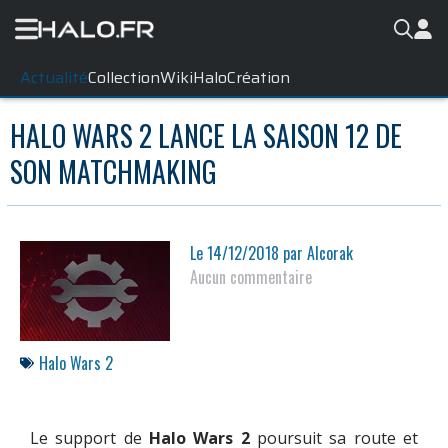
Actualité
Collection
WikiHalo
Création
HALO WARS 2 LANCE LA SAISON 12 DE
SON MATCHMAKING
Le
14/12/2018
par
Alcorak
Aucun commentaire
Halo Wars 2
Le support de
Halo Wars 2
poursuit sa route et