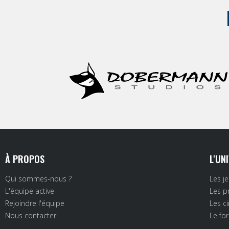
À PROPOS
L'UN
Qui sommes-nous ?
Les j
L'équipe active
Les p
Rejoindre l'équipe
Les c
Nous contacter
Le fo