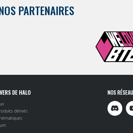
NOS PARTENAIRES
IVERS DE HALO
NOS RÉSEAU
eux
roduits dérivés
inématiques
rum