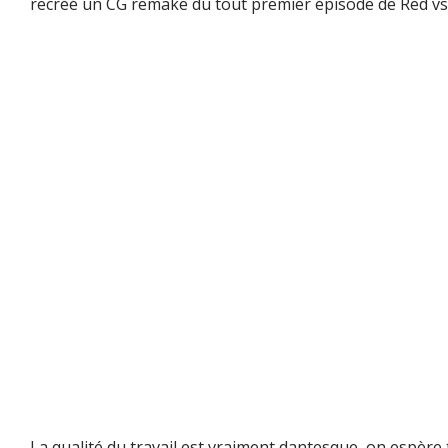
recréé un CG remake du tout premier épisode de
Red vs
La qualité du travail est vraiment dantesque, on espère 