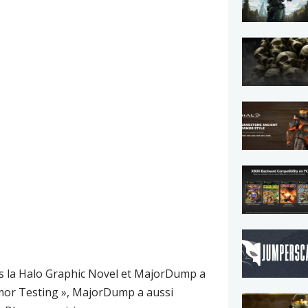
s la
Halo Graphic Novel
et
MajorDump
a
rmor Testing »,
MajorDump
a aussi