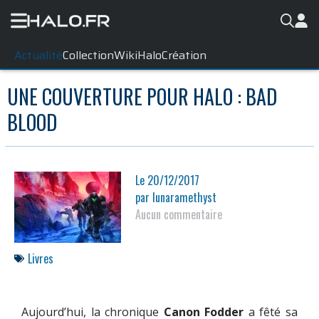
Actualité
Collection
WikiHalo
Création
UNE COUVERTURE POUR HALO : BAD
BLOOD
Le
20/12/2017
par
lunaramethyst
Aucun commentaire
Livres
Aujourd’hui, la chronique
Canon Fodder
a fêté sa