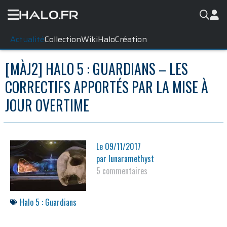
Actualité
Collection
WikiHalo
Création
[MÀJ2] HALO 5 : GUARDIANS – LES
CORRECTIFS APPORTÉS PAR LA MISE À
JOUR OVERTIME
Le
09/11/2017
par
lunaramethyst
5 commentaires
Halo 5 : Guardians