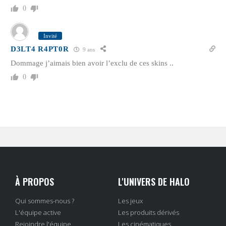
0
Invité
D3LT4 R4PT0R
9 ans
Dommage j’aimais bien avoir l’exclu de ces skins ..
0
À PROPOS
L'UNIVERS DE HALO
Qui sommes-nous ?
Les jeux
L'équipe active
Les produits dérivés
Rejoindre l'équipe
Les cinématiques