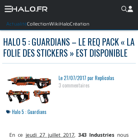
Actualité
Collection
WikiHalo
Création
HALO 5 : GUARDIANS – LE REQ PACK « LA
FOLIE DES STICKERS » EST DISPONIBLE
Le
27/07/2017
par
Replicolas
3 commentaires
Halo 5 : Guardians
En ce
jeudi 27 juillet 2017
,
343 Industries
nous