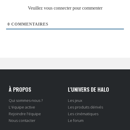
Veuillez vous connecter pour commenter
0
COMMENTAIRES
À PROPOS
L'UNIVERS DE HALO
Qui sommes-nous ?
Les jeux
L'équipe active
Les produits dérivés
Rejoindre l'équipe
Les cinématiques
Nous contacter
Le forum