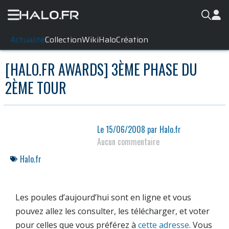
Actualité
Collection
WikiHalo
Création
[HALO.FR AWARDS] 3ÈME PHASE DU
2ÈME TOUR
Le
15/06/2008
par
Halo.fr
Aucun commentaire
Halo.fr
Les poules d’aujourd’hui sont en ligne et vous
pouvez allez les consulter, les télécharger, et voter
pour celles que vous préférez à
cette adresse
. Vous