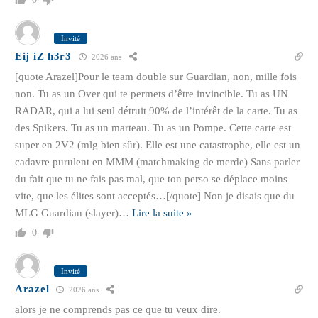
Invité
Eij iZ h3r3
2026 ans
[quote Arazel]Pour le team double sur Guardian, non, mille fois
non. Tu as un Over qui te permets d’être invincible. Tu as UN
RADAR, qui a lui seul détruit 90% de l’intérêt de la carte. Tu as
des Spikers. Tu as un marteau. Tu as un Pompe. Cette carte est
super en 2V2 (mlg bien sûr). Elle est une catastrophe, elle est un
cadavre purulent en MMM (matchmaking de merde) Sans parler
du fait que tu ne fais pas mal, que ton perso se déplace moins
vite, que les élites sont acceptés…[/quote] Non je disais que du
MLG Guardian (slayer)
…
Lire la suite »
0
Invité
Arazel
2026 ans
alors je ne comprends pas ce que tu veux dire.