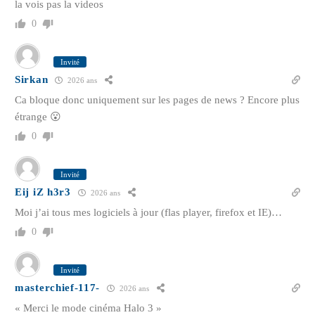
la vois pas la videos
0
Invité
Sirkan
2026 ans
Ca bloque donc uniquement sur les pages de news ? Encore plus
étrange 😮
0
Invité
Eij iZ h3r3
2026 ans
Moi j’ai tous mes logiciels à jour (flas player, firefox et IE)…
0
Invité
masterchief-117-
2026 ans
« Merci le mode cinéma Halo 3 »