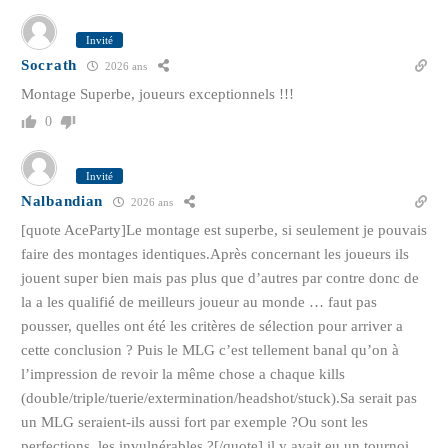
Invité
Socrath
2026 ans
Montage Superbe, joueurs exceptionnels !!!
0
Invité
Nalbandian
2026 ans
[quote AceParty]Le montage est superbe, si seulement je pouvais
faire des montages identiques.Après concernant les joueurs ils
jouent super bien mais pas plus que d’autres par contre donc de
la a les qualifié de meilleurs joueur au monde … faut pas
pousser, quelles ont été les critères de sélection pour arriver a
cette conclusion ? Puis le MLG c’est tellement banal qu’on à
l’impression de revoir la même chose a chaque kills
(double/triple/tuerie/extermination/headshot/stuck).Sa serait pas
un MLG seraient-ils aussi fort par exemple ?Ou sont les
perfections, les invulnérables ?[/quote] il y avait eu un tournoi