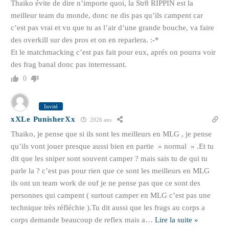
Thaiko évite de dire n’importe quoi, la Str8 RIPPIN est la
meilleur team du monde, donc ne dis pas qu’ils campent car
c’est pas vrai et vu que tu as l’air d’une grande bouche, va faire
des overkill sur des pros et on en reparlera. :-*
Et le matchmacking c’est pas fait pour eux, aprés on pourra voir
des frag banal donc pas interressant.
0
Invité
xXLe PunisherXx
2026 ans
Thaiko, je pense que si ils sont les meilleurs en MLG , je pense
qu’ils vont jouer presque aussi bien en partie » normal » .Et tu
dit que les sniper sont souvent camper ? mais sais tu de qui tu
parle la ? c’est pas pour rien que ce sont les meilleurs en MLG
ils ont un team work de ouf je ne pense pas que ce sont des
personnes qui campent ( surtout camper en MLG c’est pas une
technique très réfléchie ).Tu dit aussi que les frags au corps a
corps demande beaucoup de reflex mais a
…
Lire la suite »