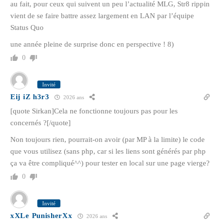
au fait, pour ceux qui suivent un peu l’actualité MLG, Str8 rippin
vient de se faire battre assez largement en LAN par l’équipe
Status Quo
une année pleine de surprise donc en perspective ! 8)
0
Invité
Eij iZ h3r3
2026 ans
[quote Sirkan]Cela ne fonctionne toujours pas pour les
concernés ?[/quote]
Non toujours rien, pourrait-on avoir (par MP à la limite) le code
que vous utilisez (sans php, car si les liens sont générés par php
ça va être compliqué^^) pour tester en local sur une page vierge?
0
Invité
xXLe PunisherXx
2026 ans