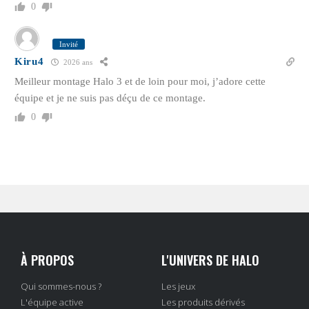
0
Invité
Kiru4
2026 ans
Meilleur montage Halo 3 et de loin pour moi, j’adore cette
équipe et je ne suis pas déçu de ce montage.
0
À PROPOS
L'UNIVERS DE HALO
Qui sommes-nous ?
Les jeux
L'équipe active
Les produits dérivés