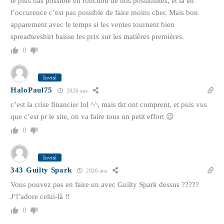
le plus bas possible en fonction de nos possibilités, et là en
l’occurence c’est pas possible de faire moins cher. Mais bon
apparement avec le temps si les ventes tournent bien
spreadteeshirt baisse les prix sur les matières premières.
0
Invité
HaloPaul75
2026 ans
c’est la crise financier lol ^^, mais tkt ont comprent, et puis vus
que c’est pr le site, on va faire tous un petit effort 😉
0
Invité
343 Guilty Spark
2026 ans
Vous pouvez pas en faire un avec Guilty Spark dessus ?????
J’l’adore celui-là !!
0