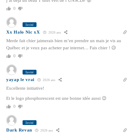
j’ai déjà un beau T shirt vert de l’UNSCDF 😛
0
Invité
Xx Halo Nic xX
2026 ans
Merde fait chier jaimerais bien m’en prendre un mais je vis au
Québec et je veux pas acheter par internet… Fais chier ! 😥
0
Invité
yayap le vrai
2026 ans
Excellente initiative!
Et le logo phosphorescent est une bonne idée aussi 😉
0
Invité
Dark Revan
2026 ans